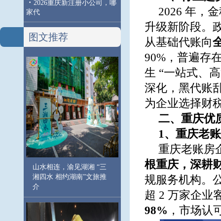
·
2026重庆新注册小公司，哪
2026 年
家代
升级新阶段。
图文推荐
从基础代账向
90%，普遍
生 “一站式、
深化，黑代账
为企业选择财
二、重庆优
1、重庆老
重庆老账房
根重庆，深耕财
山水相连，渝见湖湘 “三
湘四水 相约湖南”文旅推
规服务机构。
介
超 2 万家企业
98%
，市场认