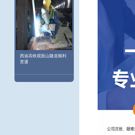
西渝高铁观面山隧道顺利
贯通