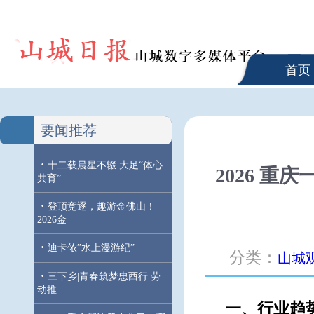
首页
要闻推荐
·
十二载晨星不辍 大足“体心
2026 
共育”
·
登顶竞逐，趣游金佛山！
2026金
·
迪卡侬”水上漫游纪”
分类：
山城
·
三下乡|青春筑梦忠酉行 劳
动推
一、行业趋