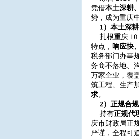
凭借
本土深耕
势，成为重庆
1）本土深耕
扎根重庆 1
特点，
响应快
税务部门办事
务商不落地、沟
万家企业，覆
筑工程、生产
求
。
2）正规合
持有
正规代
庆市财政局正
严谨，全程可