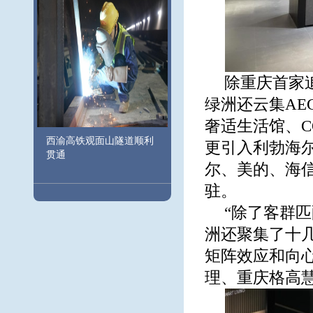
除重庆首家追
绿洲还云集A
奢适生活馆、C
西渝高铁观面山隧道顺利
更引入利勃海尔
贯通
尔、美的、海
驻。
“除了客群匹
洲还聚集了十
矩阵效应和向
理、重庆格高