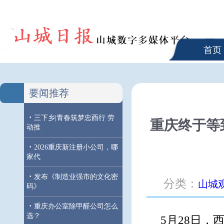
首页
要闻推荐
·
三下乡|青春筑梦忠酉行 劳
重庆终于等
动推
·
2026重庆新注册小公司，哪
家代
·
发布《制造业强市的文化密
分类：
山城
码》
·
重庆办公室除甲醛公司怎么
选？
5月28日，