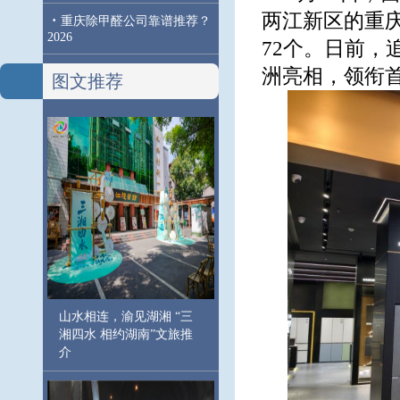
两江新区的重庆
·
重庆除甲醛公司靠谱推荐？
2026
72个。日前，
洲亮相，领衔
图文推荐
山水相连，渝见湖湘 “三
湘四水 相约湖南”文旅推
介