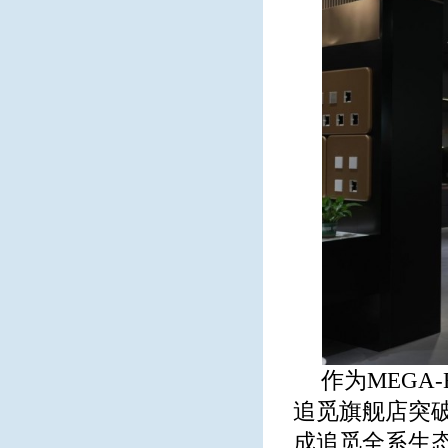
作为MEG
追觅旗舰店突破
成追觅全系生