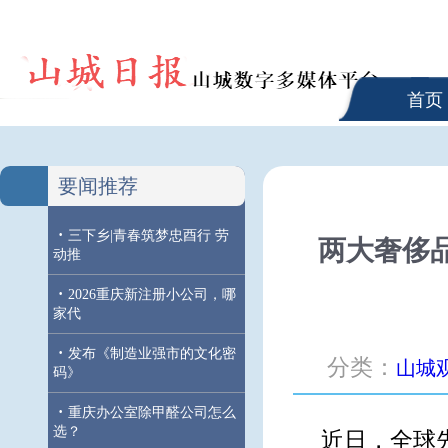
首页
要闻推荐
·
三下乡|青春筑梦忠酉行 劳
两大奢侈品
动推
·
2026重庆新注册小公司，哪
家代
·
发布《制造业强市的文化密
分类：
山城
码》
·
重庆办公室除甲醛公司怎么
选？
近日，全球先