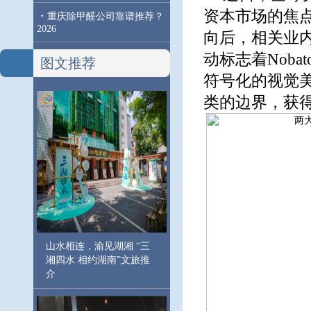
资本市场的焦点
·
重庆除甲醛公司靠谱推荐？
2026
向后，相关业
动标志着Noba
图文推荐
符号化的视觉
类的边界，获
山水相连，渝见湖湘 “三
湘四水 相约湖南”文旅推
介