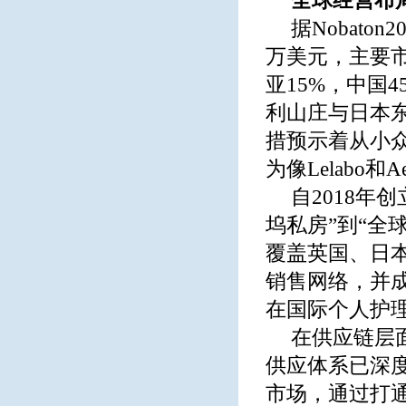
全球经营布
据Nobato
万美元，主要市
亚15%，中国
利山庄与日本
措预示着从小
为像Lelabo
自2018年
坞私房”到“全
覆盖英国、日
销售网络，并成
在国际个人护
在供应链层面
供应体系已深
市场，通过打