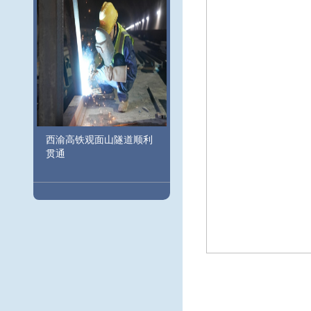
西渝高铁观面山隧道顺利
贯通