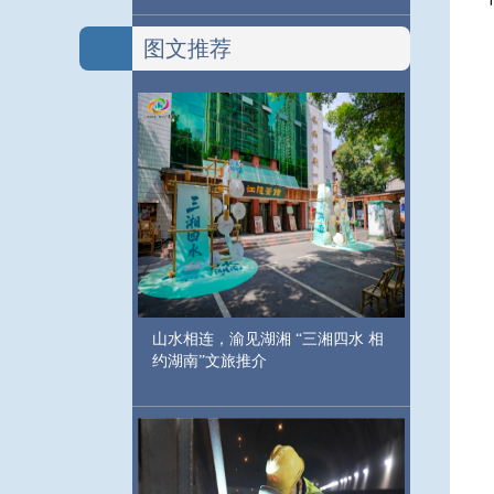
图文推荐
山水相连，渝见湖湘 “三湘四水 相
约湖南”文旅推介