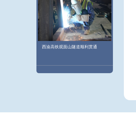
西渝高铁观面山隧道顺利贯通