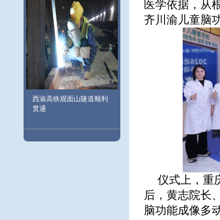
医学依据，从根
齐川渝儿童脑
西渝高铁观面山隧道顺利
贯通
仪式上，重
后，黄志院长、
脑功能成像多