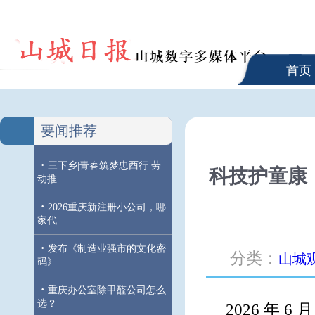
首页
要闻推荐
·
三下乡|青春筑梦忠酉行 劳
科技护童康
动推
·
2026重庆新注册小公司，哪
家代
·
发布《制造业强市的文化密
分类：
山城
码》
·
重庆办公室除甲醛公司怎么
选？
2026 年 