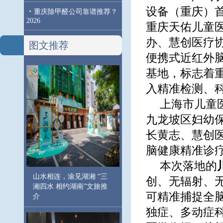
设备（重庆）首
·
重庆除甲醛公司靠谱推荐？
2026
重庆天佑儿童
办、慧创医疗
图文推荐
便携式近红外
基地，标志着
入精准检测、
上海市儿童
九龙坡区妇幼
长黄志、慧创
脑健康精准诊
本次落地的
山水相连，渝见湖湘 “三
创、无辐射、无
湘四水 相约湖南”文旅推
可精准捕捉全
介
独症、多动症