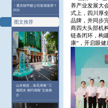
养产业发展大
·
重庆除甲醛公司靠谱推荐？
2026
式上，四川厚
品牌，并同步
图文推荐
商四大头部机构
链条闭环，构
康”，开启眼健
山水相连，渝见湖湘 “三
湘四水 相约湖南”文旅推
介