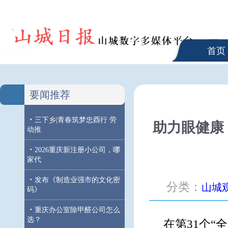
首页
要闻推荐
·
三下乡|青春筑梦忠酉行 劳
助力眼健康
动推
·
2026重庆新注册小公司，哪
家代
·
发布《制造业强市的文化密
分类：
山城
码》
·
重庆办公室除甲醛公司怎么
选？
在第31个“