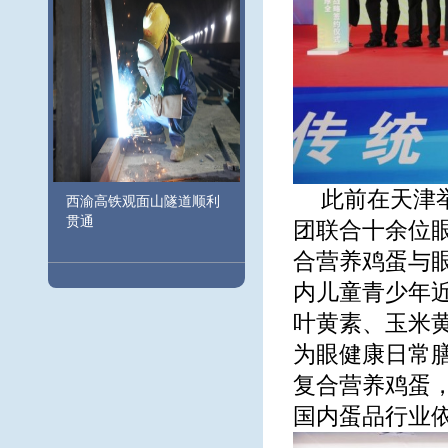
此前在天津
西渝高铁观面山隧道顺利
贯通
团联合十余位
合营养鸡蛋与
内儿童青少年
叶黄素、玉米
为眼健康日常
复合营养鸡蛋
国内蛋品行业