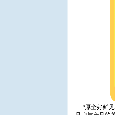
“厚全好鲜