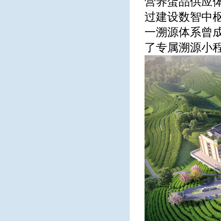
营养蛋品供应
过建设数智中
一溯源体系曾
了专属溯源小