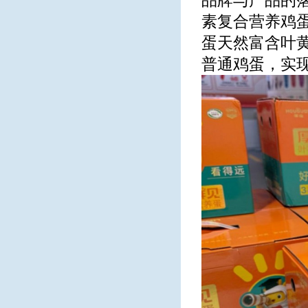
品牌与产品的
素复合营养鸡
蛋天然富含叶
普通鸡蛋，实