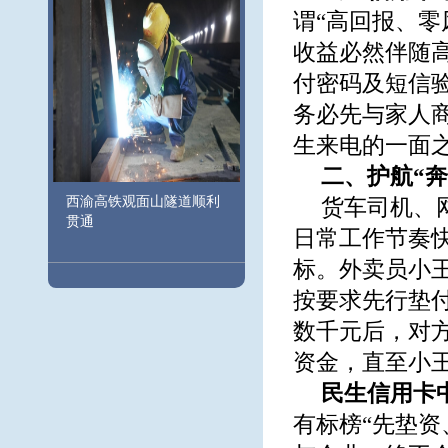
谓“高回报、
收益必然伴随
付密码及短信
务必先与家人
生来电的一面
二、护航“
西渝高铁观面山隧道顺利
货车司机、
贯通
日常工作节奏
标。外卖员小
按要求先行垫
数千元后，对方
资金，直至小
民生信用卡
有标榜“先垫