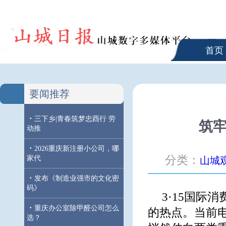
首页
要闻推荐
·
三下乡|青春筑梦忠酉行 劳
筑牢
动推
·
2026重庆新注册小公司，哪
分类：
家代
山城
·
发布《制造业强市的文化密
码》
3·15国
·
重庆办公室除甲醛公司怎么
的热点。当前
选？