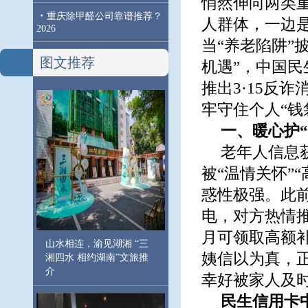
悄然伸向两类
·
重庆除甲醛公司靠谱推荐？
人群体，一边
2026
当“养老陷阱”
图文推荐
机遇”，中国民
推出3·15反
牢守住个人“钱
一、暖心护
老年人信息
被“温情关怀”
惑性极强。此前
电，对方热情
月可领取高额
山水相连，渝见湖湘 “三
姨信以为真，
湘四水 相约湖南”文旅推
介
幸好被家人及
民生信用卡