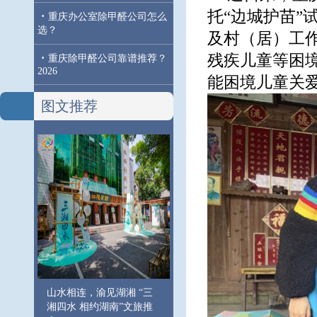
托“边城护苗
·
重庆办公室除甲醛公司怎么
选？
及村（居）工作
·
残疾儿童等困
重庆除甲醛公司靠谱推荐？
2026
能困境儿童关
图文推荐
山水相连，渝见湖湘 “三
湘四水 相约湖南”文旅推