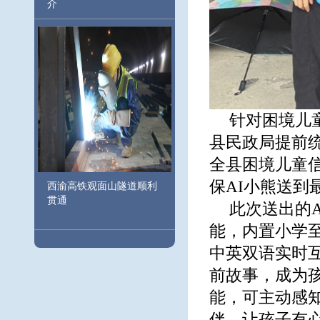
介
针对困境儿
县民政局提前
全县困境儿童
保AI小熊送到
西渝高铁观面山隧道顺利
贯通
此次送出的
能，内置小学
中英双语实时
前故事，成为
能，可主动感
伴，让孩子有