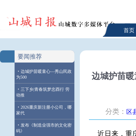
首页
要闻推荐
·
边城护苗暖童心—秀山民政
边城护苗暖
为500
·
三下乡|青春筑梦忠酉行 劳
动推
·
2026重庆新注册小公司，哪
分类：
区
家代
·
发布《制造业强市的文化密
码》
近日来，重