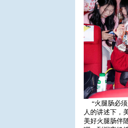
“火腿肠必
人的讲述下，
美好火腿肠伴