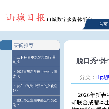
首页
要闻推荐
·
三下乡|青春筑梦忠酉行 劳
脱口秀“炸
动推
·
2026重庆新注册小公司，哪
分类：
家代
山城
·
发布《制造业强市的文化密
码》
2026年
·
重庆办公室除甲醛公司怎么
却联合成都本土
选？