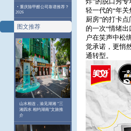
炸”的脱口秀专
·
重庆除甲醛公司靠谱推荐？
轻一代的“年关
2026
厨房”的打卡
图文推荐
的一次“情绪出
户在笑声中松
觉承诺，更悄然
通转型。
山水相连，渝见湖湘 “三
湘四水 相约湖南”文旅推
介