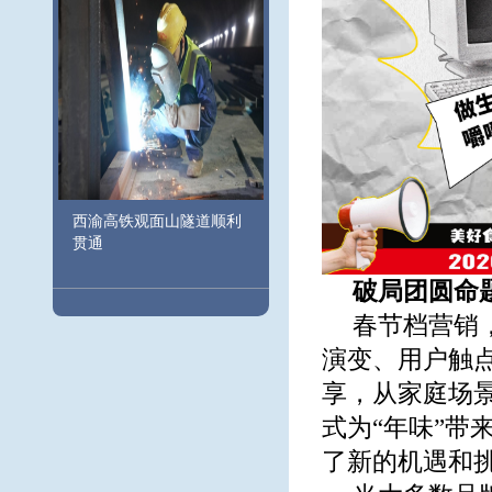
西渝高铁观面山隧道顺利
贯通
破局团圆命
春节档营销
演变、用户触
享，从家庭场
式为“年味”带
了新的机遇和