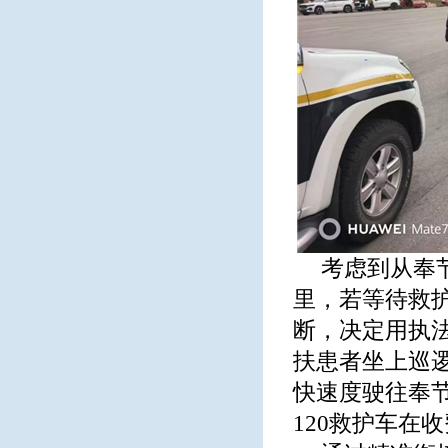
考虑到从奉
里，若等待救
断，决定用执
扶患者坐上巡
快速度驶往奉
120救护车在