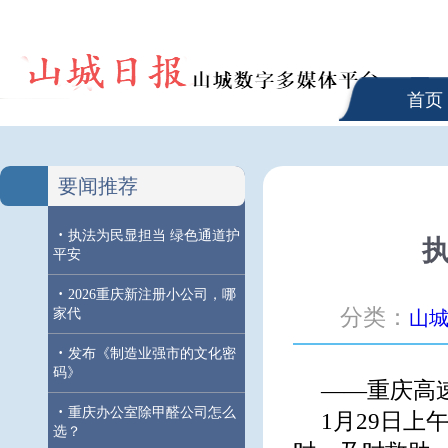
首页
要闻推荐
·
执法为民显担当 绿色通道护
平安
·
2026重庆新注册小公司，哪
分类：
家代
山
·
发布《制造业强市的文化密
码》
——重庆高
·
重庆办公室除甲醛公司怎么
1月29日
选？