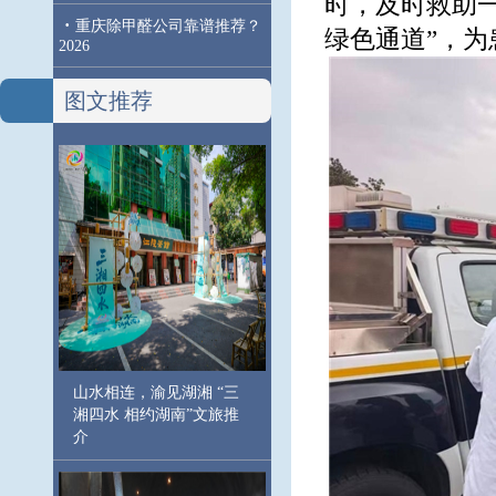
时，及时救助
·
重庆除甲醛公司靠谱推荐？
绿色通道”，
2026
图文推荐
山水相连，渝见湖湘 “三
湘四水 相约湖南”文旅推
介