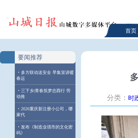
首页
要闻推荐
·
多方联动送安全 早集宣讲暖
春运
·
三下乡|青春筑梦忠酉行 劳
分类：
动推
时
·
2026重庆新注册小公司，哪
家代
·
发布《制造业强市的文化密
码》