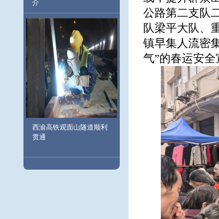
介
公路第二支队
队梁平大队、
镇早集人流密
气”的春运安全
西渝高铁观面山隧道顺利
贯通