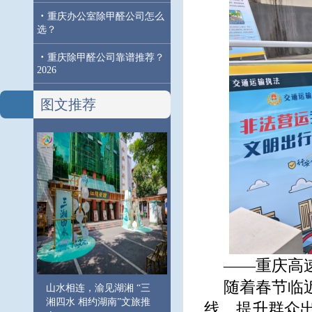
·
重庆办公室除甲醛公司怎么
选？
·
重庆除甲醛公司靠谱推荐？
2026
图文推荐
——重庆高
随着春节临
山水相连，渝见湖湘 “三
湘四水 相约湖南”文旅推
线，提升群众出