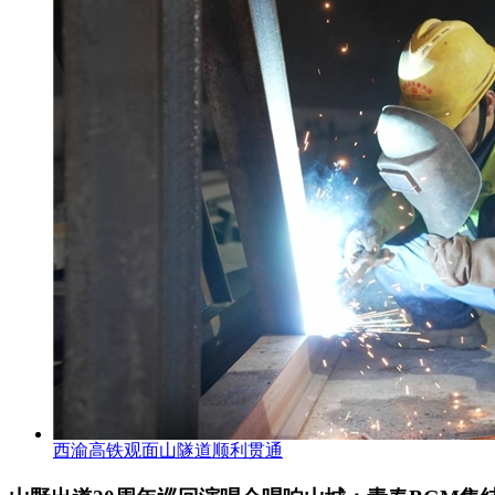
西渝高铁观面山隧道顺利贯通