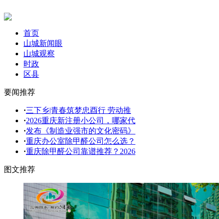
首页
山城新闻眼
山城观察
时政
区县
要闻推荐
·
三下乡|青春筑梦忠酉行 劳动推
·
2026重庆新注册小公司，哪家代
·
发布《制造业强市的文化密码》
·
重庆办公室除甲醛公司怎么选？
·
重庆除甲醛公司靠谱推荐？2026
图文推荐