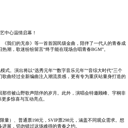
演艺中心温情启幕！
》《我们的无奈》等一首首国民级金曲，陪伴了一代人的青春成
热潮，歌迷纷纷留言“终于能在现场合唱青春BGM”。
模式。演出将以“选秀元年”“数字音乐元年”“音综大时代”三个
门歌曲经过全新编曲注入潮流质感，更有专为重庆站量身打造的
回那些被山野歌声陪伴的岁月。此外，演唱会特邀顾峰、宇桐非
添更多惊喜与互动亮点。
）、普通票198元，SVIP票298元，涵盖不同观众需求。想
备进展，切勿错过这场难得的青春之约。