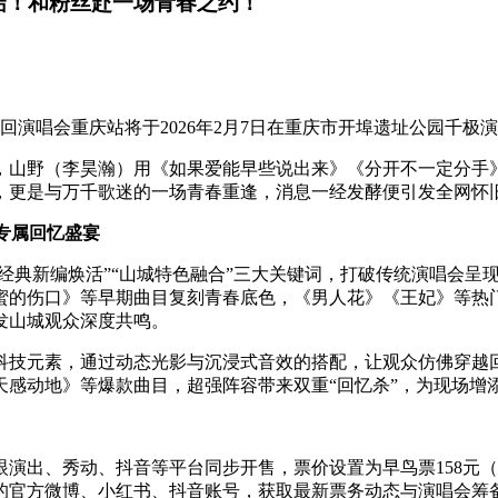
结！和粉丝赴一场青春之约！
巡回演唱会重庆站将于2026年2月7日在重庆市开埠遗址公园千极
人，山野（李昊瀚）用《如果爱能早些说出来》《分开不一定分手
，更是与万千歌迷的一场青春重逢，消息一经发酵便引发全网怀旧
专属回忆盛宴
“经典新编焕活”“山城特色融合”三大关键词，打破传统演唱会呈现
甜蜜的伤口》等早期曲目复刻青春底色，《男人花》《王妃》等热
发山城观众深度共鸣。
科技元素，通过动态光影与沉浸式音效的搭配，让观众仿佛穿越
天感动地》等爆款曲目，超强阵容带来双重“回忆杀”，为现场增
演出、秀动、抖音等平台同步开售，票价设置为早鸟票158元（限量
的官方微博、小红书、抖音账号，获取最新票务动态与演唱会筹