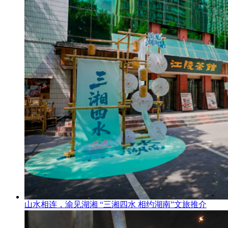
山水相连，渝见湖湘 “三湘四水 相约湖南”文旅推介