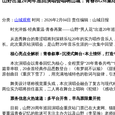
山野出道20周年巡回演唱会唱响山城：青春BGM集
分类：
山城观察
时间：2026年2月04日
责任编辑：山城日报
时光淬炼·经典重温·青春再聚——山野“男人花”出道20年
从选秀舞台的青涩唱将到深耕乐坛20年的实力唱作音乐
长。此次重庆站演唱会，是山野20年音乐生涯的一次集中回望
核心亮点全解析：青春叙事
+
沉浸式舞台
+
本土情怀，打造
本次演唱会以青春回忆为核心，全程贯穿“20年青春共鸣”
篇章串联，20余首经典作品悉数登台：《有梦就不认输》《
原创曲目《重庆下雪了》，用充满地域特色的歌词与旋律，引
舞美设计堪称视觉重头戏，本次演唱会融合了复古与现代
两位实力唱将担任嘉宾，二人将在舞台上唱响《犯错》《感动
票务信息火热速递：多平台开售，早鸟票限量开抢
目前，山野20周年巡回演唱会重庆站门票已在大麦网、猫眼
要重温青春记忆的歌迷可关注主办方以及山野（李昊瀚）老师