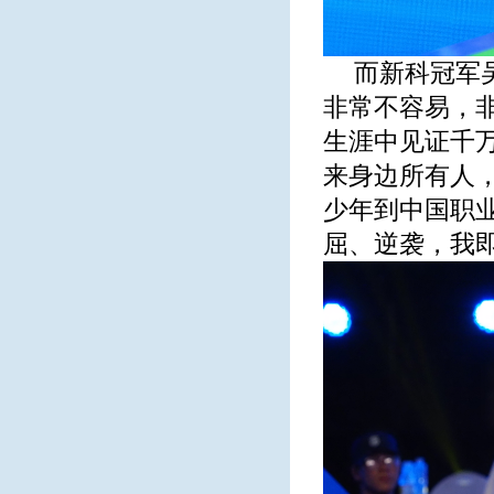
而新科冠军
非常不容易，
生涯中见证千
来身边所有人
少年到中国职
屈、逆袭，我