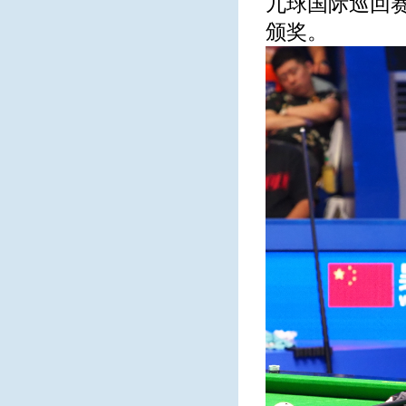
九球国际巡回
颁奖。