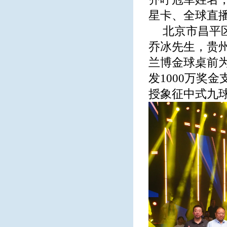
星卡、全球直
北京市昌平
乔冰先生，贵
兰博金球桌前
发1000万奖
授象征中式九