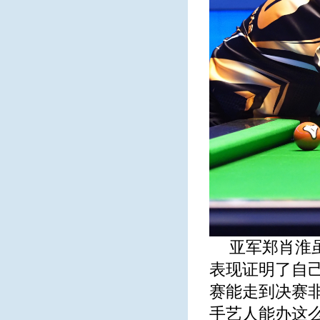
亚军郑肖淮
表现证明了自
赛能走到决赛
手艺人能办这么