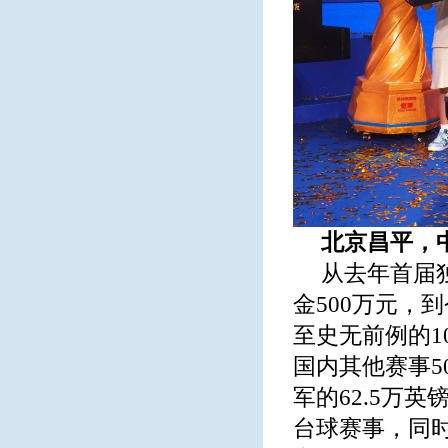
北京昌平，
从去年首届
金500万元，
至史无前例的1
国内其他赛事5
军的62.5万
台球赛事，同