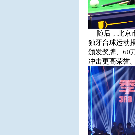
随后，北京
独牙台球运动
颁发奖牌、60
冲击更高荣誉