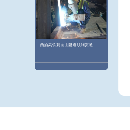
西渝高铁观面山隧道顺利贯通