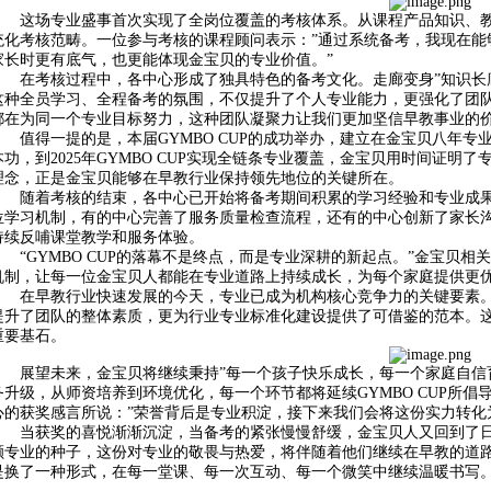
这场专业盛事首次实现了全岗位覆盖的考核体系。从课程产品知识、
统化考核范畴。一位参与考核的课程顾问表示：”通过系统备考，我现在能
家长时更有底气，也更能体现金宝贝的专业价值。”
在考核过程中，各中心形成了独具特色的备考文化。走廊变身”知识长
这种全员学习、全程备考的氛围，不仅提升了个人专业能力，更强化了团队
都在为同一个专业目标努力，这种团队凝聚力让我们更加坚信早教事业的价
值得一提的是，本届GYMBO CUP的成功举办，建立在金宝贝八年专业考
本功，到2025年GYMBO CUP实现全链条专业覆盖，金宝贝用时间证
理念，正是金宝贝能够在早教行业保持领先地位的关键所在。
随着考核的结束，各中心已开始将备考期间积累的学习经验和专业成
位学习机制，有的中心完善了服务质量检查流程，还有的中心创新了家长沟通
持续反哺课堂教学和服务体验。
“GYMBO CUP的落幕不是终点，而是专业深耕的新起点。”金宝贝
机制，让每一位金宝贝人都能在专业道路上持续成长，为每个家庭提供更优
在早教行业快速发展的今天，专业已成为机构核心竞争力的关键要素。金
提升了团队的整体素质，更为行业专业标准化建设提供了可借鉴的范本。
重要基石。
展望未来，金宝贝将继续秉持”每一个孩子快乐成长，每一个家庭自信
务升级，从师资培养到环境优化，每一个环节都将延续GYMBO CUP所
心的获奖感言所说：”荣誉背后是专业积淀，接下来我们会将这份实力转化
当获奖的喜悦渐渐沉淀，当备考的紧张慢慢舒缓，金宝贝人又回到了
颗专业的种子，这份对专业的敬畏与热爱，将伴随着他们继续在早教的道
是换了一种形式，在每一堂课、每一次互动、每一个微笑中继续温暖书写