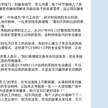
教学技巧，到服务细节、育儿沟通，每个环节都纳入了系
够更准确地理解各月龄段孩子的发展需求，这让我在服务
廊”，午休成为”学习工作坊”，碎片时间得到充分利用。
协作精神。一位资深指导师感慨：”看到不同岗位的同事
值。”
核的深厚积淀之上。从2017年INS CUP聚焦指导师基
明了专业成长需要持之以恒的坚持。这种持续迭代的专业建设
果转化为日常工作的标准。有的中心建立了常态化的跨岗
模式。这些基于GYMBO CUP的专业提升举措，正在
相关负责人表示，”我们将继续完善专业培训体系，优化考核
质的早教服务。”
宝贝通过GYMBO CUP这样的系统性专业建设，不仅
这种对专业品质的执着追求，正是金宝贝赢得家长信赖的
育儿”的理念，在专业道路上不断探索。从课程研发到服
倡导的专业精神。正如本次考核第一名——大连恒隆广场中
为优质教学和服务，助力宝贝们更好成长！”
日常的工作岗位。但不同的是，每个人的心中都种下了一
路上坚定前行。因为在这里，专业的故事从未结束，它只
。