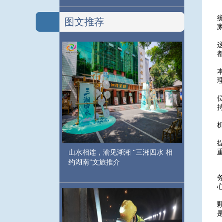
图文推荐
山水相连，渝见湖湘 “三湘四水 相
约湖南”文旅推介