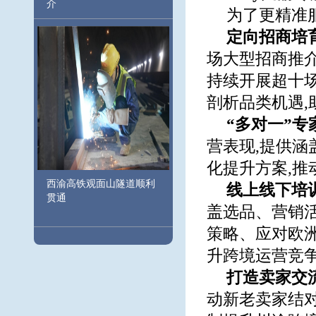
介
为了更精准服
定向招商培
场大型招商推
持续开展超十场
剖析品类机遇
“多对一
”
专
营表现,提供
化提升方案,推
西渝高铁观面山隧道顺利
线上线下培
贯通
盖选品、营销
策略、应对欧洲
升跨境运营竞
打
造卖家
交
动新老卖家结对