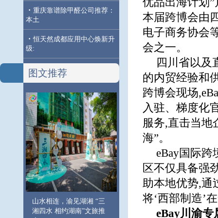
优品出海计划”
·
重庆靠谱除甲醛公司推荐：
本届跨博会由
本土
电子商务协会
·
恒天然成都应用中心焕新升
会之一。
级:
四川省以及
图文推荐
的内贸经验和
跨博会现场,e
入驻、梯度化
服务,直击当地
海”。
eBay国际
区不仅具备强劲
助本地优势,通
将‘西部制造’在
山水相连，渝见湖湘 “三
湘四水 相约湖南”文旅推
eBay川渝