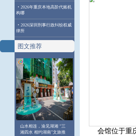
·
2026年重庆本地高阶代账机
构哪
·
2026深圳刑事行政纠纷权威
律所
图文推荐
山水相连，渝见湖湘 “三
会馆位于重
湘四水 相约湖南”文旅推