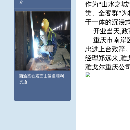
介
作为“山水之城
类、全客群”为
于一体的沉浸
开业当天,
重庆市南岸
忠进上台致辞。
经理郑远来,雅
雅戈尔重庆公
西渝高铁观面山隧道顺利
贯通