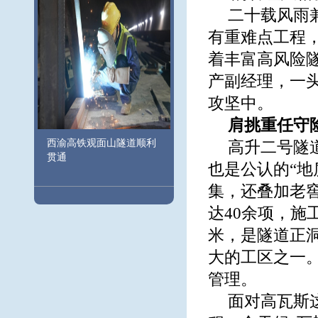
二十载风雨
有重难点工程，
着丰富高风险
产副经理，一头
攻坚中。
肩挑重任守
西渝高铁观面山隧道顺利
高升二号隧道
贯通
也是公认的“地
集，还叠加老窖
达40余项，施
米，是隧道正
大的工区之一
管理。
面对高瓦斯