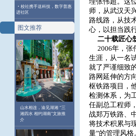
理张伟超。这
·
校社携手送科技，数字普惠
师，从武汉天
进社区
路线路，从技
图文推荐
心，以担当践
二十载匠心
2006年
生涯，从一名
就了严谨细致
路网延伸的方
枢铁路项目，
检测体系，为
任副总工程师
山水相连，渝见湖湘 “三
战郑万铁路、
湘四水 相约湖南”文旅推
介
将技术积累与
量”的管理风格