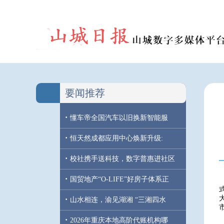
要闻推荐
·
懂车帝全国汽车以旧换新智能服
·
恒天然成都应用中心焕新升级:
·
校社携手送科技，数字普惠进社区
·
国贸地产“O-LIFE”好房子体系正
·
山水相连，渝见湖湘 “三湘四水
·
2026年重庆本地高阶代账机构哪