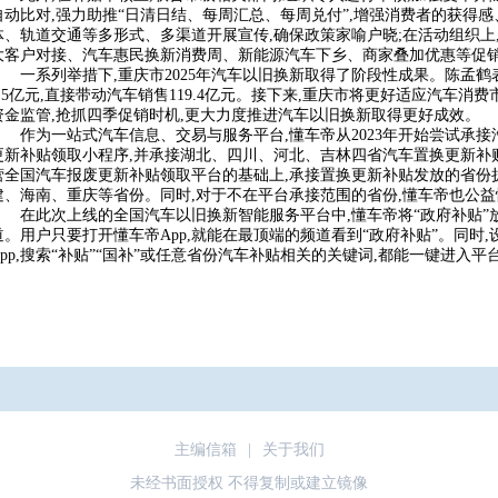
自动比对,强力助推“日清日结、每周汇总、每周兑付”,增强消费者的获得感
体、轨道交通等多形式、多渠道开展宣传,确保政策家喻户晓;在活动组织上
大客户对接、汽车惠民换新消费周、新能源汽车下乡、商家叠加优惠等促
一系列举措下,重庆市2025年汽车以旧换新取得了阶段性成果。陈孟鹤表示
9.5亿元,直接带动汽车销售119.4亿元。接下来,重庆市将更好适应汽车消
资金监管,抢抓四季促销时机,更大力度推进汽车以旧换新取得更好成效。
作为一站式汽车信息、交易与服务平台,懂车帝从2023年开始尝试承接
更新补贴领取小程序,并承接湖北、四川、河北、吉林四省汽车置换更新补贴及
营全国汽车报废更新补贴领取平台的基础上,承接置换更新补贴发放的省份扩
建、海南、重庆等省份。同时,对于不在平台承接范围的省份,懂车帝也公
在此次上线的全国汽车以旧换新智能服务平台中,懂车帝将“政府补贴”
道。用户只要打开懂车帝App,就能在最顶端的频道看到“政府补贴”。同时
App,搜索“补贴”“国补”或任意省份汽车补贴相关的关键词,都能一键进入平
主编信箱
|
关于我们
未经书面授权 不得复制或建立镜像