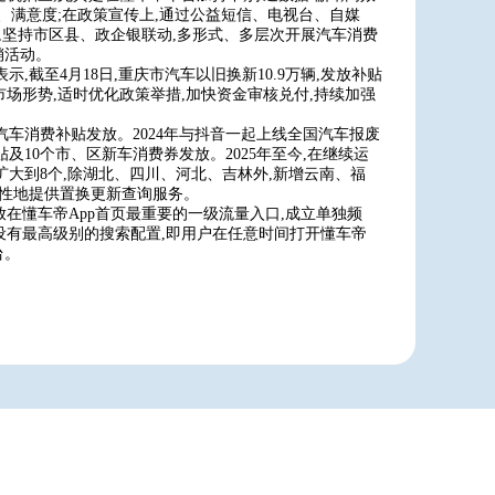
、满意度;在政策宣传上,通过公益短信、电视台、自媒
,坚持市区县、政企银联动,多形式、多层次开展汽车消费
销活动。
,截至4月18日,重庆市汽车以旧换新10.9万辆,发放补贴
费市场形势,适时优化政策举措,加快资金审核兑付,持续加强
汽车消费补贴发放。2024年与抖音一起上线全国汽车报废
10个市、区新车消费券发放。2025年至今,在继续运
大到8个,除湖北、四川、河北、吉林外,新增云南、福
益性地提供置换更新查询服务。
放在懂车帝App首页最重要的一级流量入口,成立单独频
,设有最高级别的搜索配置,即用户在任意时间打开懂车帝
台。