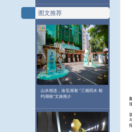
图文推荐
山水相连，渝见湖湘 “三湘四水 相
约湖南”文旅推介