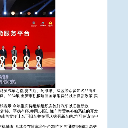
新能源汽车之都,赛力斯、阿维塔、深蓝等众多知名品牌汇
。2024年,重庆市积极响应国家消费品以旧换新政策,实
孟鹤表示,今年重庆将继续组织实施好汽车以旧换新政
’高效衔接、平稳有序,并同步跟进懂车帝置换补贴系统的开发
销或售卖转让名下旧车并在重庆购买新车的,均可在该市申
随机抽查,尤其是在懂车帝平台加持下,打通数据端口,高效