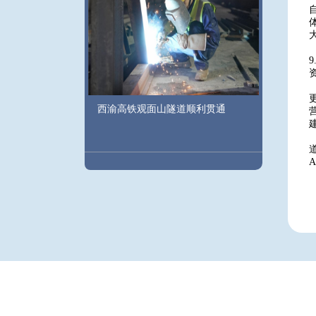
西渝高铁观面山隧道顺利贯通