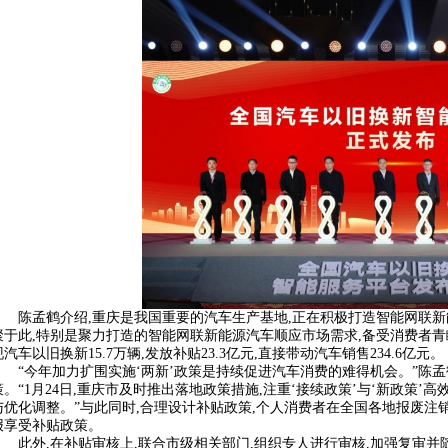
陈孟鹤介绍,重庆是我国重要的汽车生产基地,正在积极打造智能网联
聚于此,特别是聚力打造的智能网联新能源汽车顺应市场需求,备受消费者青睐
现汽车以旧换新15.7万辆,发放补贴23.3亿元,直接带动汽车销售234.6亿元。
“今年加力扩围实施‘两新’政策是持续促进汽车消费的难得机会。”陈
策。“1月24日,重庆市及时推出落地政策措施,注重‘接续政策’与‘新政策
与优化调整。”与此同时,合理设计补贴政策,个人消费者在全国各地报废注
报享受补贴政策。
此外,在补贴审核上,联合市级相关部门,组织专人进行审核,加强复审并