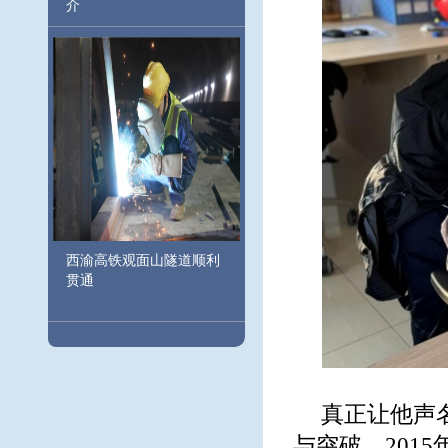
介
西渝高铁观面山隧道顺利
贯通
真正让他声
与突破。201