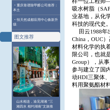
样一位工程师
·
重庆靠谱除甲醛公司推荐：
吸水树脂（S
本土
业基地，从化
·
恒天然成都应用中心焕新升
科技的现代史
级:
田云1988年出
图文推荐
China，O
材料化学的执着
限公司，也就是今
Group），
参与建立了国内
动HDI三聚体
料用聚氨酯材
山水相连，渝见湖湘 “三
湘四水 相约湖南”文旅推