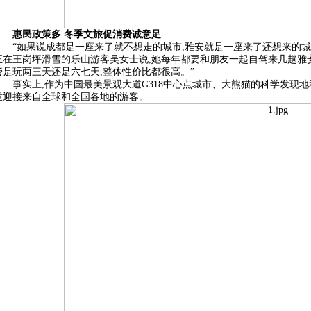
惠民政策多 冬季文旅促消费诚意足
“如果说成都是一座来了就不想走的城市,雅安就是一座来了还想来的城市
正在王岗坪滑雪的乐山游客吴女士说,她每年都要和朋友一起自驾来几趟雅安
管是玩两三天还是六七天,整体性价比都很高。”
事实上,作为中国最美景观大道G318中心点城市、大熊猫的科学发现
意迎接来自全球和全国各地的游客。