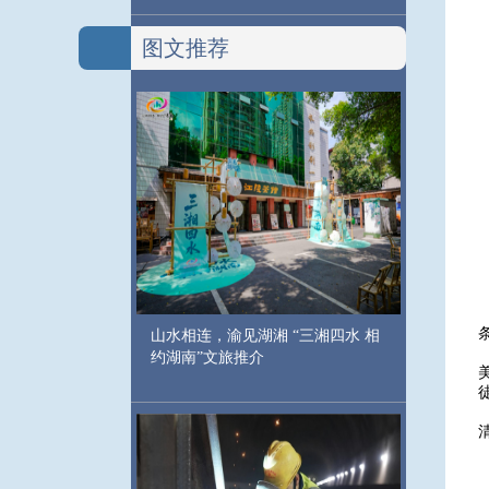
图文推荐
山水相连，渝见湖湘 “三湘四水 相
约湖南”文旅推介