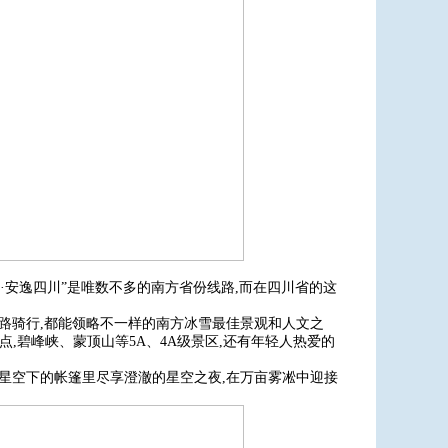
冰雪·安逸四川”是唯数不多的南方省份线路,而在四川省的这
。
公路骑行,都能领略不一样的南方冰雪最佳景观和人文之
,碧峰峡、蒙顶山等5A、4A级景区,还有年轻人热爱的
在星空下的帐篷里尽享澄澈的星空之夜,在万亩雾凇中迎接