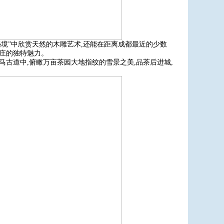
秘境”中欣赏天然的木雕艺术,还能在距离成都最近的少数
锅庄的独特魅力。
马古道中,俯瞰万亩茶园大地指纹的雪景之美,品茶后进城,