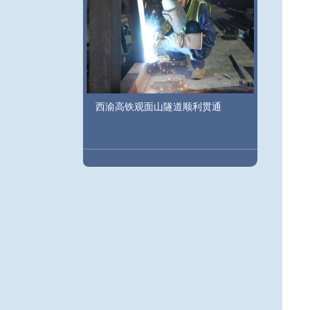
西渝高铁观面山隧道顺利贯通