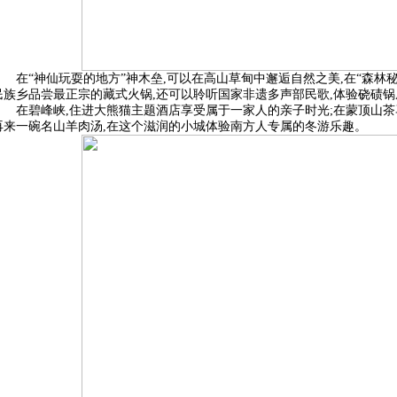
在“神仙玩耍的地方”神木垒,可以在高山草甸中邂逅自然之美,在“森林
民族乡品尝最正宗的藏式火锅,还可以聆听国家非遗多声部民歌,体验硗碛
在碧峰峡,住进大熊猫主题酒店享受属于一家人的亲子时光;在蒙顶山茶
再来一碗名山羊肉汤,在这个滋润的小城体验南方人专属的冬游乐趣。