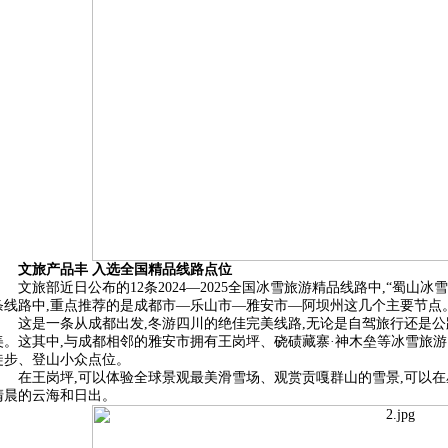
文旅产品丰 入选全国精品线路点位
文旅部近日公布的12条2024—2025全国冰雪旅游精品线路中,“蜀山
条线路中,重点推荐的是成都市—乐山市—雅安市—阿坝州这几个主要节点
这是一条从成都出发,冬游四川的绝佳完美线路,无论是自驾旅行还是
美。这其中,与成都相邻的雅安市拥有王岗坪、硗碛藏寨·神木垒等冰雪旅游点
徒步、登山小众点位。
在王岗坪,可以体验全球景观最美滑雪场、观赏贡嘎群山的雪景,可以
清晨的云海和日出。