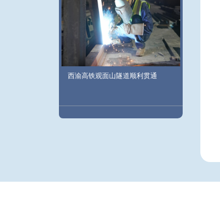
西渝高铁观面山隧道顺利贯通