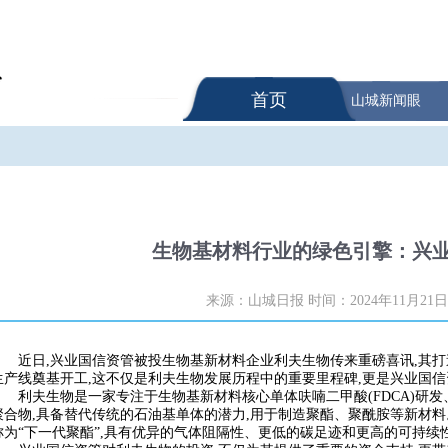
首页
山城新闻眼
生物基材料行业的绿色引擎：兴
来源：山城日报
时间：2024年11月21日
近日,兴业国信资管被投生物基新材料企业利夫生物传来重磅喜讯,其打
生产线奠基开工,这不仅是利夫生物发展历程中的重要里程碑,更是兴业国
利夫生物是一家专注于生物基新材料核心单体呋喃二甲酸(FDCA)研发
聚合物,具备替代传统的石油基单体的潜力,用于制造聚酯、聚酰胺等新材料。其中
称为“下一代聚酯”,具有优异的气体阻隔性、更低的碳足迹和更高的可持续