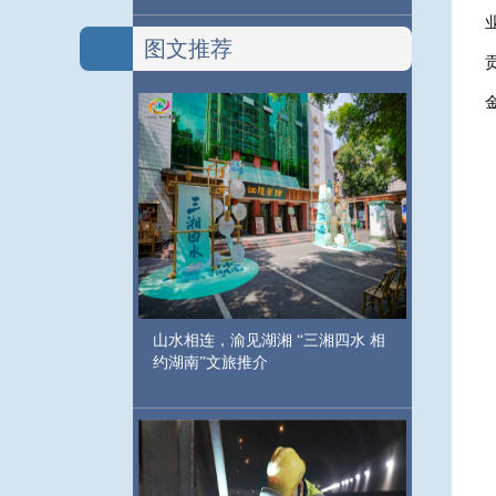
图文推荐
山水相连，渝见湖湘 “三湘四水 相
约湖南”文旅推介