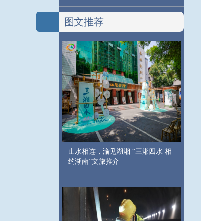
图文推荐
山水相连，渝见湖湘 “三湘四水 相
约湖南”文旅推介