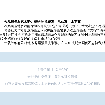
作品展示与艺术研讨相结合,格调高、品位高、水平高
在烙画基地多功能厅组织开展“烙笔丹青•艺彩飞扬 ”艺术大讲堂活动
博会获奖作者以及烙画艺术家讲解烙画发展历程及烙画创作技巧等,并
旅品牌进行讨论,不拘泥于用传统烙画及创新烙画的技艺展现中国烙画故事
画文创拓宽非遗发展的道路,让非遗“火”起来。
十载芳华有君相伴,长路漫漫星光璀璨。在未来,光明烙画仍不忘初衷,砥
主编信箱
|
关于我们
未经书面授权 不得复制或建立镜像
非官方媒体投稿需谨慎，本文转自网络，如有侵权请联系我们删除