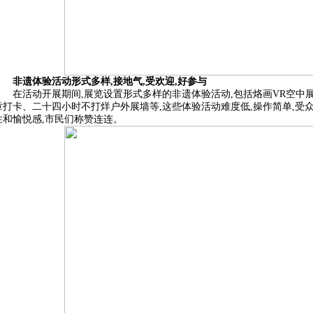
非遗体验活动形式多样,接地气,受欢迎,好参与
在活动开展期间,展览设置形式多样的非遗体验活动,包括烙画VR空中展
章打卡、二十四小时不打烊户外展墙等,这些体验活动难度低,操作简单,受
性和愉悦感,市民们称赞连连。