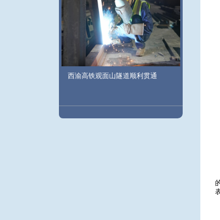
西渝高铁观面山隧道顺利贯通