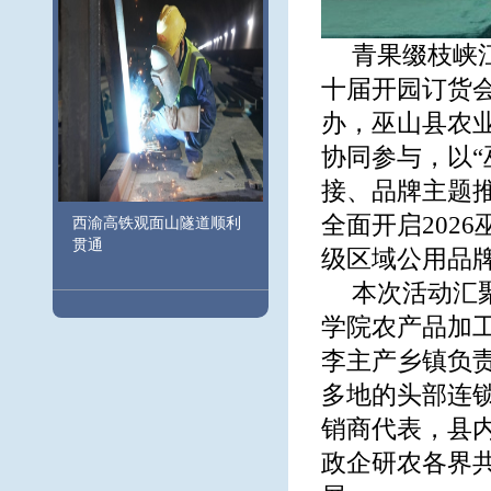
青果缀枝峡江
十届开园订货
办，巫山县农
协同参与，以“
接、品牌主题
全面开启202
西渝高铁观面山隧道顺利
贯通
级区域公用品
本次活动汇
学院农产品加
李主产乡镇负
多地的头部连
销商代表，县
政企研农各界