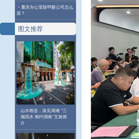
·
重庆办公室除甲醛公司怎么
选？
图文推荐
山水相连，渝见湖湘 “三
湘四水 相约湖南”文旅推
介