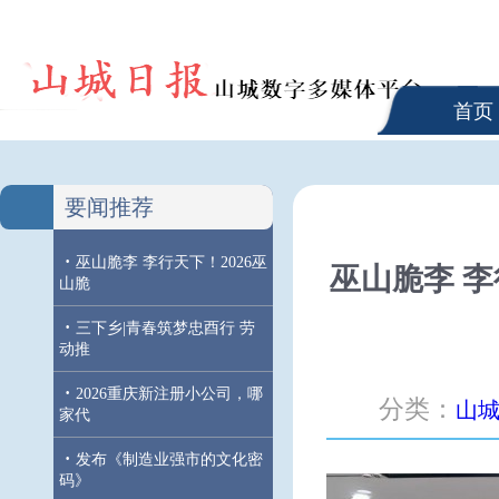
首页
要闻推荐
·
巫山脆李 李行天下！2026巫
巫山脆李 李
山脆
·
三下乡|青春筑梦忠酉行 劳
动推
·
2026重庆新注册小公司，哪
分类：
山
家代
·
发布《制造业强市的文化密
码》