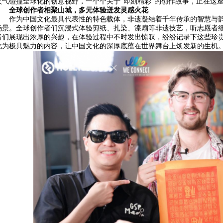
火气碰撞全球化的创意视野，一个个关于”即刻精彩”的创作故事，正在这
全球创作者相聚山城，多元体验迸发灵感火花
作为中国文化最具代表性的特色载体，非遗凝结着千年传承的智慧与
场景。全球创作者们沉浸式体验剪纸、扎染、漆扇等非遗技艺，听志愿者
者们展现出浓厚的兴趣，在体验过程中不时发出惊叹，纷纷记录下这些珍
化为极具魅力的内容，让中国文化的深厚底蕴在世界舞台上焕发新的生机