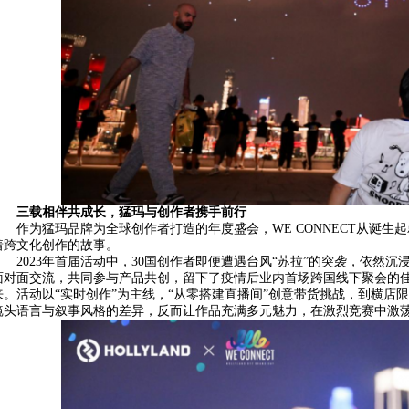
三载相伴共成长，猛玛与创作者携手前行
作为猛玛品牌为全球创作者打造的年度盛会，WE CONNECT从诞生
着跨文化创作的故事。
2023年首届活动中，30国创作者即便遭遇台风“苏拉”的突袭，依然
面对面交流，共同参与产品共创，留下了疫情后业内首场跨国线下聚会的佳话
来。活动以“实时创作”为主线，“从零搭建直播间”创意带货挑战，到横店
镜头语言与叙事风格的差异，反而让作品充满多元魅力，在激烈竞赛中激