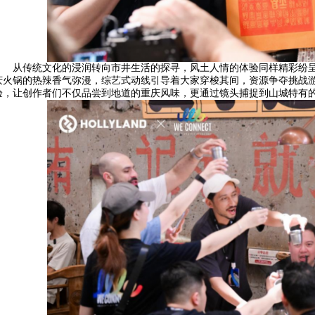
从传统文化的浸润转向市井生活的探寻，风土人情的体验同样精彩纷呈
庆火锅的热辣香气弥漫，综艺式动线引导着大家穿梭其间，资源争夺挑战游
验，让创作者们不仅品尝到地道的重庆风味，更通过镜头捕捉到山城特有