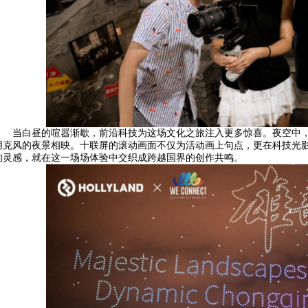
当白昼的喧嚣渐歇，前沿科技为这场文化之旅注入更多惊喜。夜空中
朋克风的夜景相映。十联屏的滚动画面不仅为活动画上句点，更在科技光影
的灵感，就在这一场场体验中交织成跨越国界的创作共鸣。