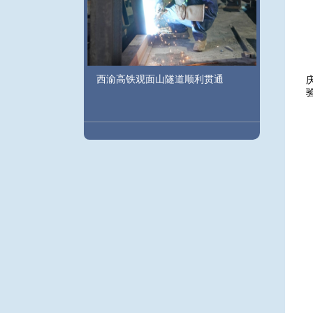
西渝高铁观面山隧道顺利贯通