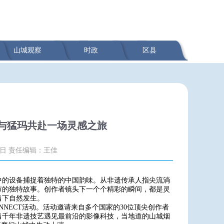
山城观察
时政
区县
者与猛玛共赴一场灵感之旅
2日
责任编辑：王佳
中的设备捕捉着独特的中国韵味。从非遗传承人指尖流淌
市的独特故事。创作者镜头下一个个精彩的瞬间，都是灵
当下自然发生。
ONNECT活动。活动邀请来自多个国家的30位顶尖创作者
当千年非遗技艺遇见最前沿的影像科技，当地道的山城烟