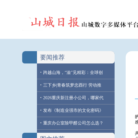
要闻推荐
·
跨越山海，“渝”见精彩：全球创
·
三下乡|青春筑梦忠酉行 劳动推
·
2026重庆新注册小公司，哪家代
·
发布《制造业强市的文化密码》
·
重庆办公室除甲醛公司怎么选？