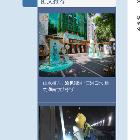
图文推荐
山水相连，渝见湖湘 “三湘四水 相
约湖南”文旅推介