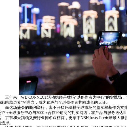
三年来，WE CONNECT活动始终是猛玛“以创作者为中心”的实践
精彩跨越边界”的理念，成为猛玛与全球创作者共同成长的见证。
而这场盛会的顺利举行，离不开猛玛深耕全球市场的坚实根基作为支撑。
托17 +全球服务中心与2000 +合作经销商的扎实网络，将产品与服务送达世
名、京东和天猫领夹麦行业排名双榜首，更拿下NBH bestseller全球最
的选择。