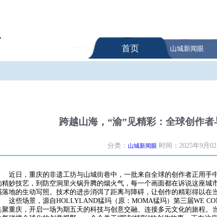
首页
山城新闻眼
跨越山海，“渝”见精彩：全球创作
分类：
时间：2025年9月0
山城新闻眼
近日，重庆的非遗工坊与山城街巷中，一批来自全球的创作者正用手
的精妙技艺，到防空洞里火锅升腾的烟火气，每一个画面都在诉说这座城
感落地的生动写照。技术的进步消弭了距离与障碍，让创作的精彩得以在
这些场景，源自HOLLYLAND猛玛（原：MOMA猛玛）第三届WE C
共聚重庆，开启一场为期五天的科技与创意交融、连接多元文化的旅程。