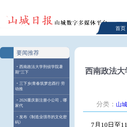
首页
要闻推荐
·
西南政法大学刑侦学院暑
西南政法大
期“三下
·
三下乡|青春筑梦忠酉行 劳
动推
·
2026重庆新注册小公司，哪
分类：
山
家代
·
发布《制造业强市的文化密
码》
7月10日至