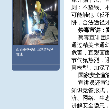
则：不垫钱、
可能触犯《反
阱，合法途径才
禁毒宣讲：
禁毒宣讲团
通过精美卡通
西渝高铁观面山隧道顺利
危害，直观画
贯通
节气氛热烈，
真模型，加深
国家安全宣
宣讲员还宣
知识竞答形式，
济、网络、生
讲解安全隐患