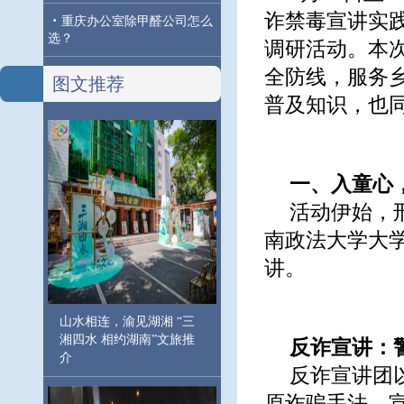
诈禁毒宣讲实
·
重庆办公室除甲醛公司怎么
选？
调研活动。本
全防线，服务
图文推荐
普及知识，也
一、入童心
活动伊始，
南政法大学大
讲。
山水相连，渝见湖湘 “三
湘四水 相约湖南”文旅推
反诈宣讲：
介
反诈宣讲团
原诈骗手法。