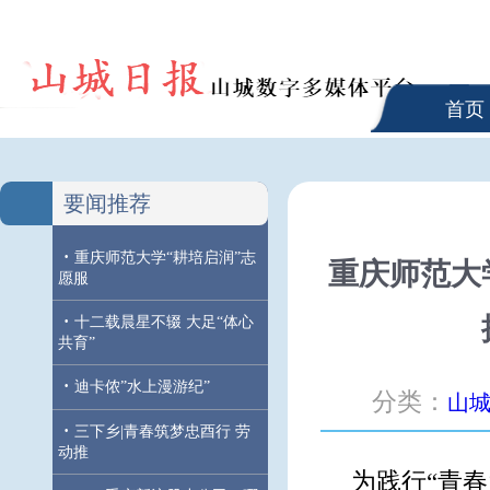
首页
要闻推荐
·
重庆师范大学“耕培启润”志
重庆师范大
愿服
·
十二载晨星不辍 大足“体心
共育”
·
迪卡侬”水上漫游纪”
分类：
山
·
三下乡|青春筑梦忠酉行 劳
动推
为践行“青