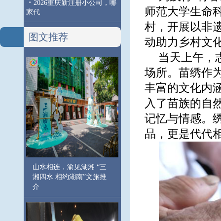
·
2026重庆新注册小公司，哪
师范大学生命
家代
村，开展以非
图文推荐
动助力乡村文
当天上午，
场所。苗绣作
丰富的文化内
入了苗族的自
记忆与情感。
品，更是代代
山水相连，渝见湖湘 “三
湘四水 相约湖南”文旅推
介