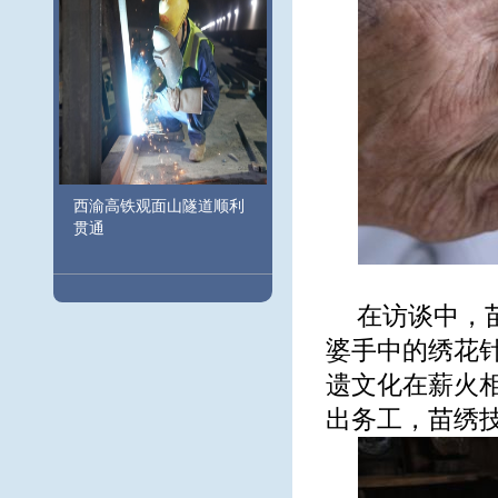
西渝高铁观面山隧道顺利
贯通
在访谈中，
婆手中的绣花
遗文化在薪火
出务工，苗绣