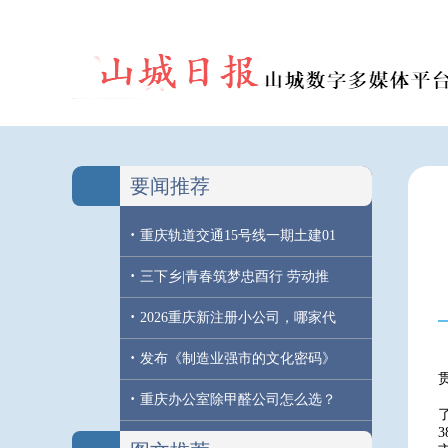
要闻推荐
·
重庆轨道交通15号线一期土建01
·
三下乡|青春筑梦忠酉行 劳动推
·
2026重庆新注册小公司，哪家代
·
发布《制造业强市的文化密码》
·
重庆办公室除甲醛公司怎么选？