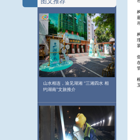
图文推荐
山水相连，渝见湖湘 “三湘四水 相
玉
约湖南”文旅推介