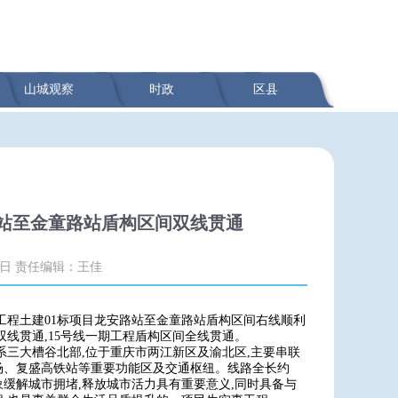
山城观察
时政
区县
光站至金童路站盾构区间双线贯通
5日
责任编辑：王佳
一期工程土建01标项目龙安路站至金童路站盾构区间右线顺利
双线贯通,15号线一期工程盾构区间全线贯通。
系三大槽谷北部,位于重庆市两江新区及渝北区,主要串联
场、复盛高铁站等重要功能区及交通枢纽。线路全长约
城市形象缓解城市拥堵,释放城市活力具有重要意义,同时具备与