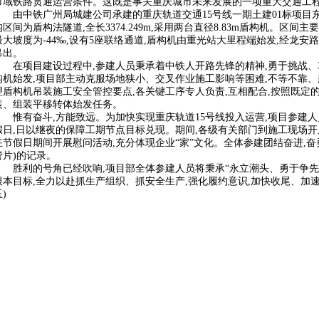
市域铁路贯通运营条件。这既是事关重庆城市未来发展的一项重大交通工程
由中铁广州局城建公司承建的重庆轨道交通15号线一期土建01标项目东起
构区间为盾构法隧道,全长3374.249m,采用两台直径8.83m盾构机。区间主要
最大坡度为-44‰,设有5座联络通道,盾构机由重光站大里程端始发,经龙
吊出。
在项目建设过程中,参建人员秉承着中铁人开路先锋的精神,勇于挑战
构机始发,项目部主动克服场地狭小、交叉作业施工影响等困难,不等不靠、
理盾构机吊装施工安全管控要点,各关键工序专人负责,互相配合,按照既定
装、组装平移转体始发任务。
惟有奋斗,方能致远。为加快实现重庆轨道15号线投入运营,项目参建
假日,日以继夜的保障工期节点目标兑现。期间,各级有关部门到施工现场开展
在节假日期间开展慰问活动,充分体现企业“家”文化。全体参建团结奋进,奋勇
管片)的记录。
胜利的号角已经吹响,项目部全体参建人员将秉承“永立潮头、勇于争先
根本目标,全力以赴抓生产组织、抓安全生产,强化履约意识,加快收尾、加速
)