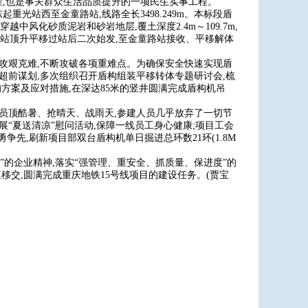
,也是事关群众生活品质提升的一项民生实事工程。
重光站西至金童路站,线路全长3498.249m。本标段盾
穿越中风化砂质泥岩和砂岩地层,覆土深度2.4m～109.7m,
安路站顶升平移过站后二次始发,至金童路站接收、平移解体
、攻艰克难,不断攻破各项重难点。为确保安全快速实现盾
超前谋划,多次组织召开盾构组装平移转体专题研讨会,梳
的方案及应对措施,在深达85米的竖井圆满完成盾构机吊
人员顶酷暑、抢晴天、战雨天,参建人员几乎放弃了一切节
“夏送清凉”慰问活动,保障一线员工身心健康;项目工会
争先,刷新项目部双台盾构机单日掘进总环数21环(1.8M
”的企业精神,落实“强管理、重安全、抓质量、保进度”的
移交,圆满完成重庆地铁15号线项目的建设任务。(贾宝