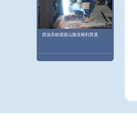
西渝高铁观面山隧道顺利贯通