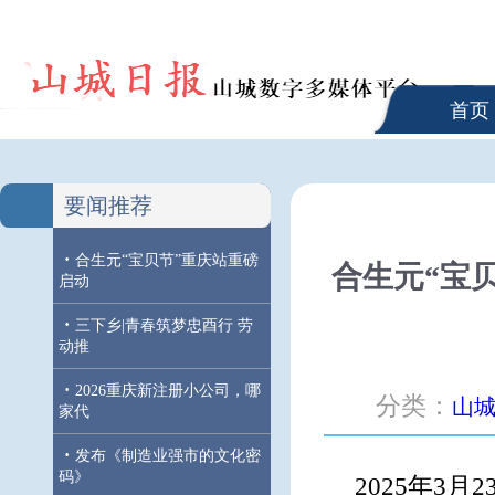
首页
要闻推荐
·
合生元“宝贝节”重庆站重磅
合生元“宝
启动
·
三下乡|青春筑梦忠酉行 劳
动推
·
2026重庆新注册小公司，哪
分类：
山
家代
·
发布《制造业强市的文化密
码》
2025年3