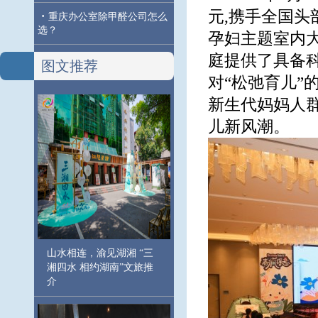
元,携手全国头
·
重庆办公室除甲醛公司怎么
选？
孕妇主题室内
庭提供了具备
图文推荐
对“松弛育儿”
新生代妈妈人群
儿新风潮。
山水相连，渝见湖湘 “三
湘四水 相约湖南”文旅推
介