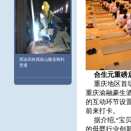
西渝高铁观面山隧道顺利
贯通
合生元重磅
重庆地区首场
重庆渝融豪生酒
的互动环节设置
前来打卡。
据介绍,“
的母婴行业创新