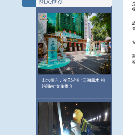
图文推荐
山水相连，渝见湖湘 “三湘四水 相
约湖南”文旅推介