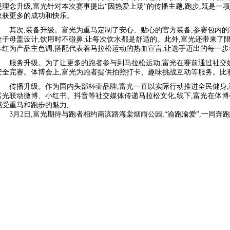
是理念升级,富光针对本次赛事提出“因热爱上场”的传播主题,跑步,既是一项
收获更多的成功和快乐。
其次,装备升级。富光为重马定制了安心、贴心的官方装备,参赛包内
旋子母盖设计,饮用时不碰鼻,让每次饮水都是舒适的。此外,富光还带来了
春红为产品主色调,搭配代表着马拉松运动的热血宣言,让选手迈出的每一步都
服务升级。为了让更多的跑者参与到马拉松运动,富光在赛前通过社交
安全完赛。体博会上,富光为跑者提供拍照打卡、趣味挑战互动等服务。比
传播升级。作为国内头部杯壶品牌,富光一直以实际行动推进全民健身
富光联动微博、小红书、抖音等社交媒体传递马拉松文化,线下,富光在体
感受重马和跑步的魅力,
3月2日,富光期待与跑者相约南滨路海棠烟雨公园,“渝跑渝爱”,一同奔跑