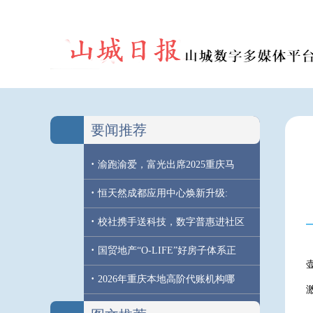
要闻推荐
·
渝跑渝爱，富光出席2025重庆马
·
恒天然成都应用中心焕新升级:
·
校社携手送科技，数字普惠进社区
·
国贸地产“O-LIFE”好房子体系正
·
2026年重庆本地高阶代账机构哪