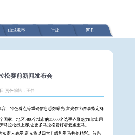
山城观察
时政
区县
马拉松赛前新闻发布会
1日
责任编辑：王佳
手阵容、特色看点等重磅信息悉数曝光,富光作为赛事指定杯
个国家、地区,406个城市的35000名选手齐聚魅力山城,用
重庆马拉松线上赛,让更多马拉松爱好者云跑重马。
牌负责人表示:富光将以四大升级和重马共创精彩。首先