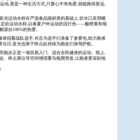
运动,更是一种生活方式,只要心中有热爱,就能跑得更远,
的富光运动水杯在严选食品级材质的基础上,饮水口采用螺
限定款运动水杯,以春夏户外运动的流行色——酸橙黄和报
源自100%的热爱。
媒体招募战队选手,并且为选手们准备了参赛包,助力跑者
赛当日,富光也将于终点处持续为跑友们保驾护航。
,而跑步正是一项容易入门、适合全民健身的运动。线上,
博会、终点展位等空间增强重马氛围营造,让跑者更深刻地
!