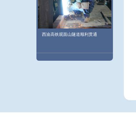
西渝高铁观面山隧道顺利贯通