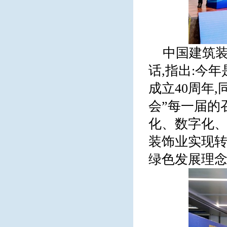
中国建筑
话,指出:今
成立40周年,
会”每一届的
化、数字化
装饰业实现转
绿色发展理念