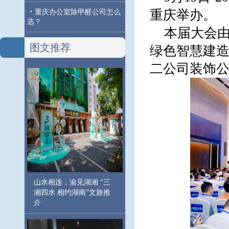
·
重庆举办。
重庆办公室除甲醛公司怎么
选？
本届大会由
图文推荐
绿色智慧建造
二公司装饰
山水相连，渝见湖湘 “三
湘四水 相约湖南”文旅推
介