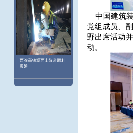
中国建筑装
党组成员、副
野出席活动
动。
西渝高铁观面山隧道顺利
贯通