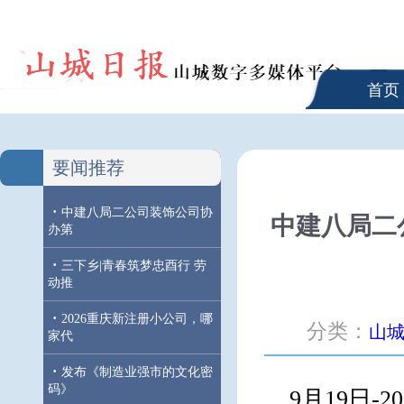
首页
要闻推荐
·
中建八局二公司装饰公司协
中建八局二
办第
·
三下乡|青春筑梦忠酉行 劳
动推
·
2026重庆新注册小公司，哪
分类：
山
家代
·
发布《制造业强市的文化密
码》
9月19日