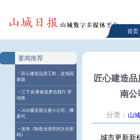
首页
要闻推荐
·
匠心建造品质工程，这场国
匠心建造品
家级
·
南公
三下乡|青春筑梦忠酉行 劳
动推
·
2026重庆新注册小公司，哪
分类：
山
家代
·
发布《制造业强市的文化密
码》
城市更新新机