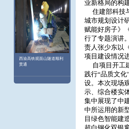
业新格局的构
住建部科技
城市规划设计
赋能好房子》
行了专题演讲
责人张少东以《
项目建设情况
西渝高铁观面山隧道顺利
自项目开工建
贯通
践行“品质文化
设。本次现场
示、综合楼实体
集中展现了中
中所运用的新
目绿色智能建
超白钢化双银