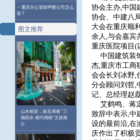
协会主办,中
·
重庆办公室除甲醛公司怎么
选？
协会、中建八
大会在重庆顺利
图文推荐
余人,与会嘉
重庆医院项目(
中国建筑装
杰,重庆市工商
会会长刘冰野
分会顾问刘哲
记、总经理赵
艾鹤鸣、蒋
山水相连，渝见湖湘 “三
致辞中表示,
湘四水 相约湖南”文旅推
设的最前沿,在
介
庆作出了积极