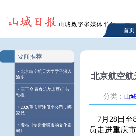
首页
要闻推荐
·
北京航空航天大学学子深入
北京航空航
渝东
·
三下乡|青春筑梦忠酉行 劳
分类：
动推
山
·
2026重庆新注册小公司，哪
家代
7月28日
·
发布《制造业强市的文化密
员走进重庆市
码》