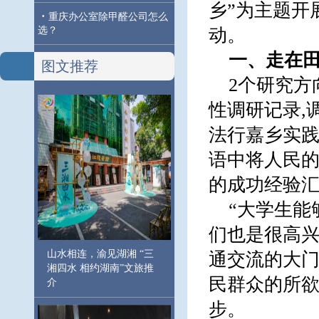
乡”为主题开
·
重庆办公室除甲醛公司怎么
选？
动。
一、
走在田
图文推荐
2个研究方向
性调研记录,
法行嘉乡实践
语中将人民的
的成功经验
“大学生能
们也是很高兴
山水相连，渝见湖湘 “三
通交流的大门
湘四水 相约湖南”文旅推
民群众的所欲
介
步。