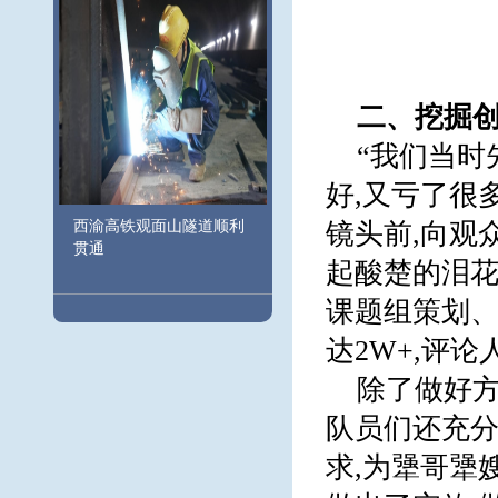
二、
挖掘创
“我们当时
好,又亏了很
西渝高铁观面山隧道顺利
镜头前,向观
贯通
起酸楚的泪花
课题组策划、
达2W+,评论
除了做好方
队员们还充分
求,为犟哥犟