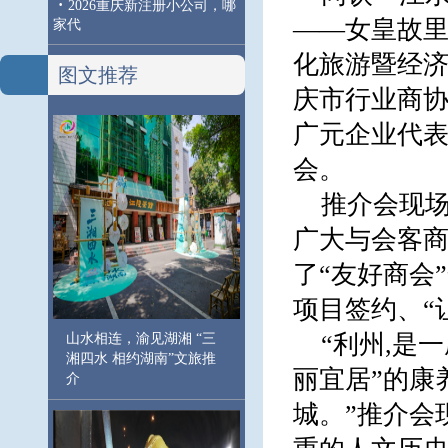
·
2026重庆新注册小公司，哪
——女皇故里
家代
化旅游暨经
图文推荐
庆市行业商
广元企业代表
会。
推介会现场
广大与会客
了“友好商会
项目签约、“
“利州,是
山水相连，渝见湖湘 “三
湘四水 相约湖南”文旅推
丽宜居”的康
介
城。”推介会