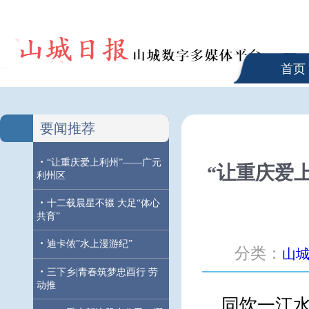
首页
要闻推荐
·
“让重庆爱上利州”——广元
“让重庆爱
利州区
·
十二载晨星不辍 大足“体心
共育”
·
迪卡侬”水上漫游纪”
分类：
山
·
三下乡|青春筑梦忠酉行 劳
动推
同饮一江水