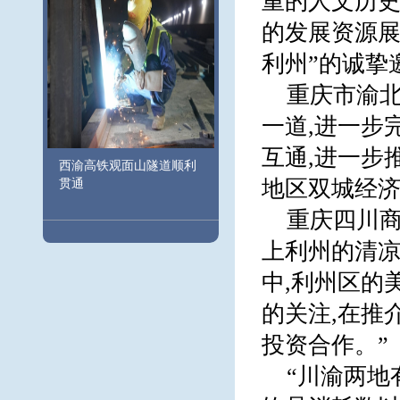
重的人文历
的发展资源展
利州”的诚挚
重庆市渝北
一道,进一步
互通,进一步
西渝高铁观面山隧道顺利
地区双城经济
贯通
重庆四川商
上利州的清凉
中,利州区的
的关注,在推
投资合作。”
“川渝两地