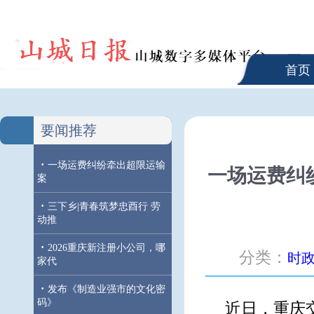
首页
要闻推荐
·
一场运费纠纷牵出超限运输
一场运费纠
案
·
三下乡|青春筑梦忠酉行 劳
动推
·
2026重庆新注册小公司，哪
分类：
时
家代
·
发布《制造业强市的文化密
码》
近日，重庆