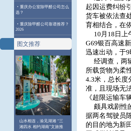
起因运费纠纷
·
重庆办公室除甲醛公司怎么
选？
货车被依法查
·
育相结合，在
重庆除甲醛公司靠谱推荐？
2026
10月18
G69银百高速
图文推荐
迅速出动，于9
经调查，两
所载货物为柔性
4.3米，总长
准，且现场无
《超限运输车
颇具戏剧性
据两名驾驶员
山水相连，渝见湖湘 “三
的目的地为新
湘四水 相约湖南”文旅推