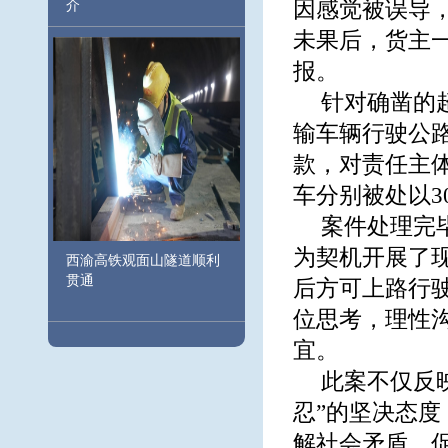
因感觉被误导
介
未果后，货主一
报。
针对确凿的
输车辆行驶公
款，对责任主
车分别被处以3
案件处理完
为契机开展了
西渝高铁观面山隧道顺利
贯通
后方可上路行
位思考，理性
宜。
此案不仅反
忍”的坚决态
解社会矛盾、