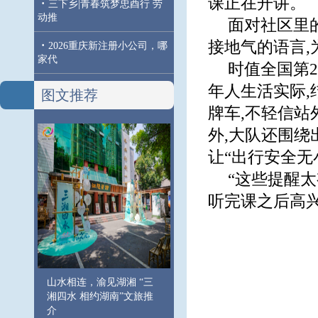
课正在开讲。
·
三下乡|青春筑梦忠酉行 劳
动推
面对社区里的
接地气的语言
·
2026重庆新注册小公司，哪
家代
时值全国第2
年人生活实际,
图文推荐
牌车,不轻信站
外,大队还围绕
让“出行安全无
“这些提醒太
听完课之后高
山水相连，渝见湖湘 “三
湘四水 相约湖南”文旅推
介