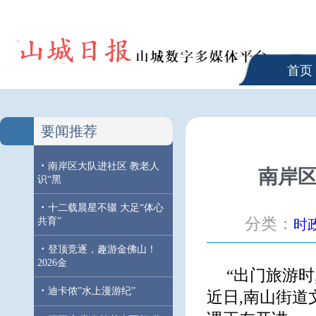
首页
要闻推荐
·
南岸区大队进社区 教老人
南岸区
识“黑
·
十二载晨星不辍 大足“体心
分类：
共育”
时
·
登顶竞逐，趣游金佛山！
2026金
“出门旅游时
·
迪卡侬”水上漫游纪”
近日,南山街道