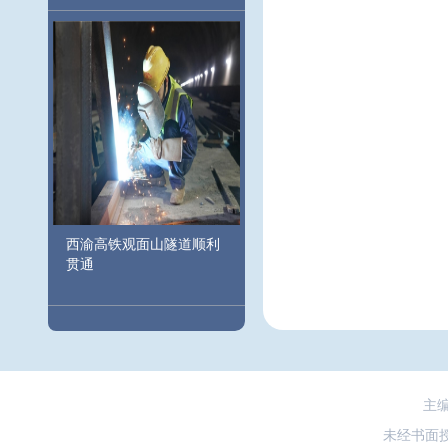
西渝高铁观面山隧道顺利
贯通
主
未经书面