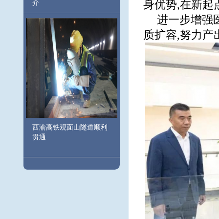
身优势,在新
介
进一步增强
质扩容,努力
西渝高铁观面山隧道顺利
贯通