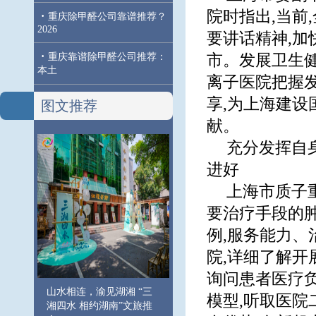
院时指出,当前
·
重庆除甲醛公司靠谱推荐？
2026
要讲话精神,
·
重庆靠谱除甲醛公司推荐：
市。发展卫生
本土
离子医院把握发
享,为上海建
图文推荐
献。
充分发挥自
进好
上海市质子
要治疗手段的肿
例,服务能力、
院,详细了解开
询问患者医疗负
山水相连，渝见湖湘 “三
模型,听取医
湘四水 相约湖南”文旅推