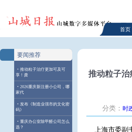
首页
要闻推荐
·
推动粒子治疗更加可及可
推动粒子治
享！龚
·
2026重庆新注册小公司，哪
家代
·
发布《制造业强市的文化密
分类：
时
码》
·
重庆办公室除甲醛公司怎么
选？
上海市委副