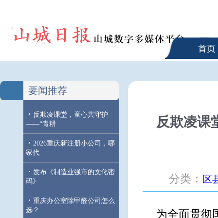
首页
要闻推荐
·
反欺凌课堂，童心共守护
反欺凌课
——“青耕
·
2026重庆新注册小公司，哪
家代
·
发布《制造业强市的文化密
分类：
区
码》
·
重庆办公室除甲醛公司怎么
选？
为全面贯彻