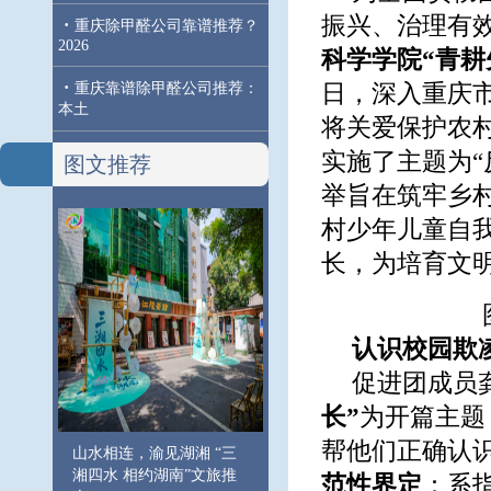
振兴、治理有
·
重庆除甲醛公司靠谱推荐？
2026
科学学院“青耕
·
重庆靠谱除甲醛公司推荐：
日，深入重庆
本土
将关爱保护农
实施了主题为
图文推荐
举旨在筑牢乡
村少年儿童自
长，为培育文
认识校园欺
促进团成员
长”
为开篇主题
帮他们正确认
山水相连，渝见湖湘 “三
湘四水 相约湖南”文旅推
范性界定
：系