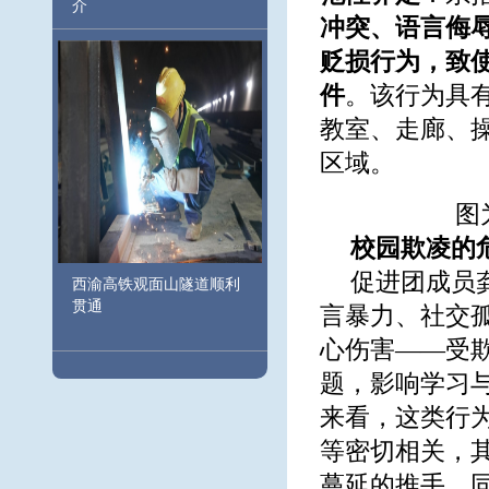
介
冲突、语言侮
贬损行为，致
件
。该行为具
教室、走廊、
区域。
图
校园欺凌的
促进团成员
西渝高铁观面山隧道顺利
贯通
言暴力、社交
心伤害——受
题，影响学习
来看，这类行
等密切相关，
蔓延的推手。