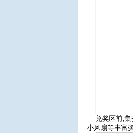
兑奖区前,
小风扇等丰富