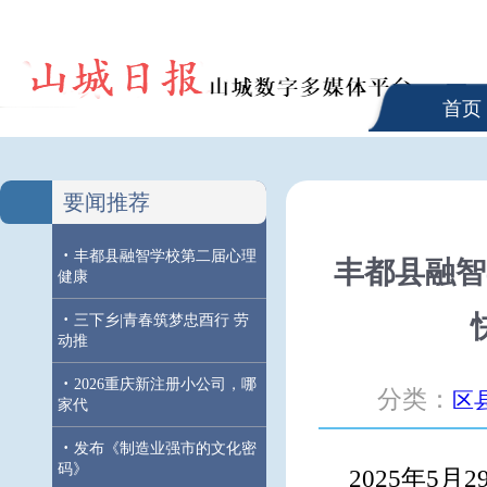
首页
要闻推荐
·
丰都县融智学校第二届心理
丰都县融智
健康
·
三下乡|青春筑梦忠酉行 劳
动推
·
2026重庆新注册小公司，哪
分类：
区
家代
·
发布《制造业强市的文化密
码》
2025年5