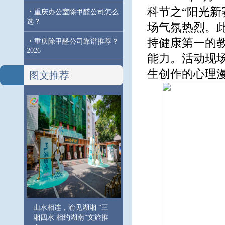
科节之“阳光新
·
重庆办公室除甲醛公司怎么
选？
场气氛热烈。
·
持健康第一的教
重庆除甲醛公司靠谱推荐？
2026
能力。活动现
生创作的心理
图文推荐
山水相连，渝见湖湘 “三
湘四水 相约湖南”文旅推