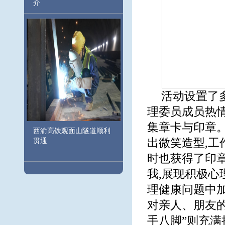
介
活动设置了
理委员成员热情
集章卡与印章。
西渝高铁观面山隧道顺利
出微笑造型,工
贯通
时也获得了印章
我,展现积极心
理健康问题中加
对亲人、朋友的
手八脚”则充满