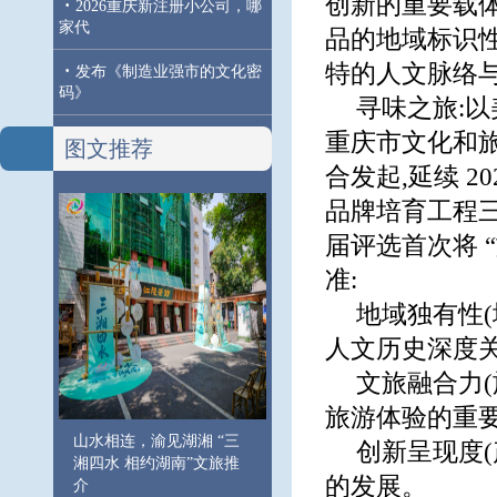
创新的重要载体
·
2026重庆新注册小公司，哪
家代
品的地域标识性
特的人文脉络
·
发布《制造业强市的文化密
码》
寻味之旅:以
重庆市文化和
图文推荐
合发起,延续 20
品牌培育工程三
届评选首次将 
准:
地域独有性
人文历史深度关
文旅融合力(
旅游体验的重要
山水相连，渝见湖湘 “三
创新呈现度
湘四水 相约湖南”文旅推
的发展。
介