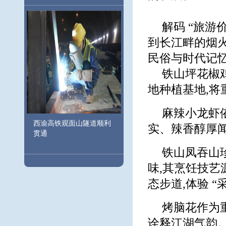
解码 “旅游
到长江畔的烟火
民俗与时代记
铁山坪花椒
地种植基地,
麻辣小龙虾
西渝高铁观面山隧道顺利
实、辣香醇厚
贯通
铁山凤吞山
味,其烹饪技艺
态步道,体验 
烤脑花作为
诠释江湖气韵。