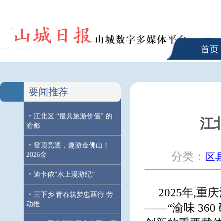
首页
要闻推荐
·
江北区 “最具旅游价值” 的
江
渝都
·
登顶竞逐，趣游金佛山！
分类：
2026金
区
·
迪卡侬”水上漫游纪”
2025年,
·
三下乡|青春筑梦忠酉行 劳
动推
——“渝味 3