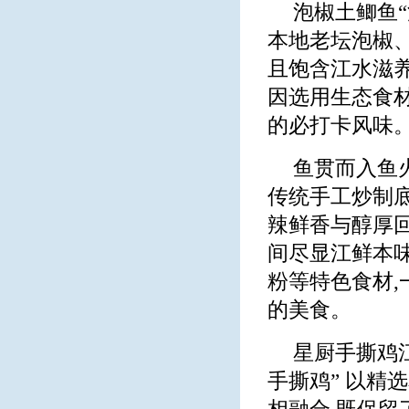
泡椒土鲫鱼“
本地老坛泡椒、
且饱含江水滋
因选用生态食
的必打卡风味
鱼贯而入鱼
传统手工炒制底
辣鲜香与醇厚
间尽显江鲜本
粉等特色食材,
的美食。
星厨手撕鸡
手撕鸡” 以精