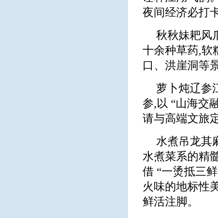
夜间经济必打卡
秋秋妹耙风
十余种草药,软
口、洪崖洞等
萝卜炖辽参
参,以 “山海交
请与高端文旅
水煮吊龙其
水煮菜系的精
借 “一烫抵三
火味的地标性美
鲜活注脚。