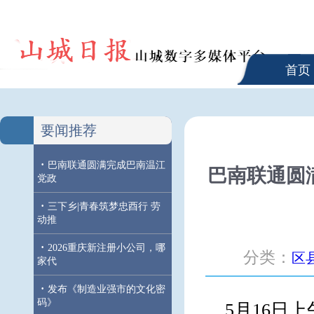
首页
要闻推荐
·
巴南联通圆满完成巴南温江
巴南联通圆
党政
·
三下乡|青春筑梦忠酉行 劳
动推
·
2026重庆新注册小公司，哪
分类：
区
家代
·
发布《制造业强市的文化密
码》
5月16日