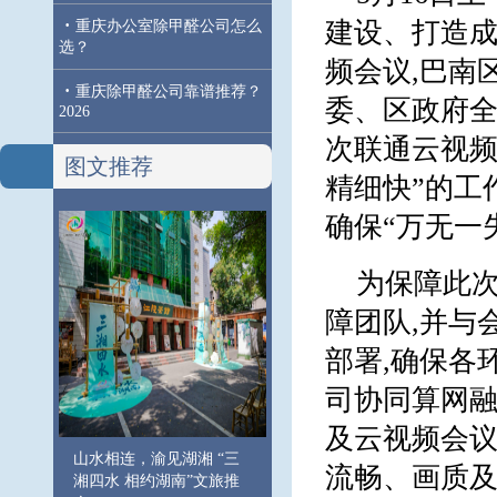
·
建设、打造成
重庆办公室除甲醛公司怎么
选？
频会议,巴南
·
重庆除甲醛公司靠谱推荐？
委、区政府
2026
次联通云视频
图文推荐
精细快”的工
确保“万无一
为保障此次
障团队,并与
部署,确保各
司协同算网
及云视频会议
山水相连，渝见湖湘 “三
流畅、画质
湘四水 相约湖南”文旅推