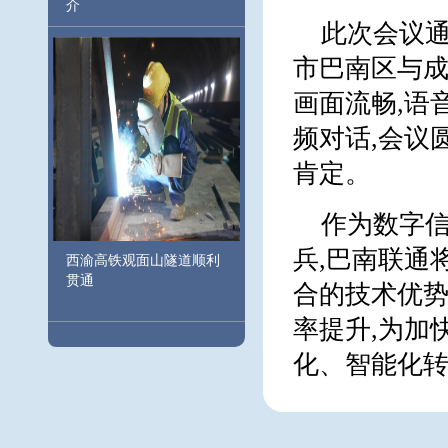
介
此次会议通
市巴南区与成
画面流畅,语
频对话,会议
肯定。
作为数字信
兵,巴南联通
西渝高铁观面山隧道顺利
贯通
合的技术优势
率提升,为加
化、智能化