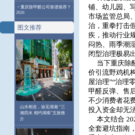
铺、幼儿园、写
·
重庆除甲醛公司靠谱推荐？
2026
市场监管总局
治，重拳打击
图文推荐
疾，推动行业
闷热、雨季潮
闭型治理极易
当下重庆除
价引流野鸡机构
屋治理”“治理
甲醛反弹、售
不少消费者花
山水相连，渝见湖湘 “三
投入资金却无
湘四水 相约湖南”文旅推
本文结合 2
介
全套避坑指南