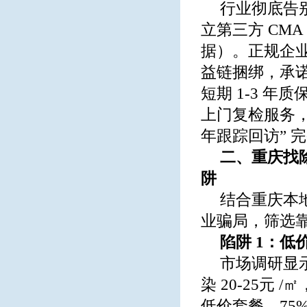
行业彻底告别
立第三方 CM
据）。正规企业
益链捆绑，承
短期 1-3 年
上门复检服务，构
年跟踪回访” 
二、重庆找除
阱
结合重庆本
业骗局，筛选
陷阱 1：低
市场调研显
染 20-25元 
低价套餐，75