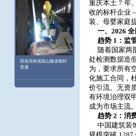
重庆本土 7 
收的标杆企业 
装、母婴家庭
一、2026
趋势 1：
随着国家两
处检测数据造
西渝高铁观面山隧道顺利
贯通
为，要求所有
化施工合同，
价引流、无资
有环境治理双
成为市场主流
趋势 2：消
中国建筑装饰
规模突破 12