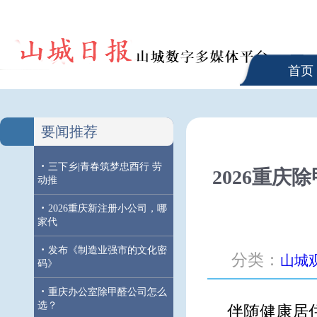
首页
要闻推荐
·
三下乡|青春筑梦忠酉行 劳
2026重
动推
·
2026重庆新注册小公司，哪
家代
·
发布《制造业强市的文化密
分类：
山城
码》
·
重庆办公室除甲醛公司怎么
选？
伴随健康居