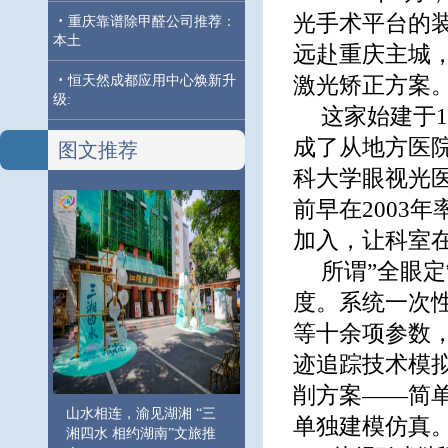
光手术平台的
·
重庆靠谱除甲醛公司推荐：
本土
远赴重庆主城
·
恒天然成都应用中心焕新升
激光矫正方案
级:
这家始建于1
成了从地方医院
图文推荐
科大学眼视光
前早在2003
加入，让科室
所谓”全眼
度。系统一次
等十余项参数，通
迹追踪技术模
削方案——简
山水相连，渝见湖湘 “三
单独建模仿真
湘四水 相约湖南”文旅推