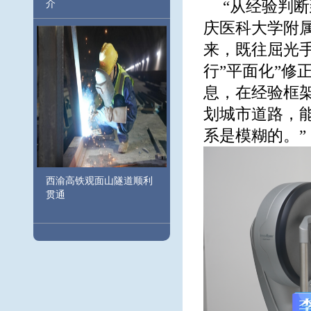
“从经验判
介
庆医科大学附
来，既往屈光
行”平面化”修
息，在经验框
划城市道路，
系是模糊的。”
西渝高铁观面山隧道顺利
贯通