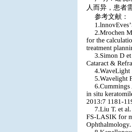
人而异，患者
参考文献：
1.lnnovEves’
2.Mrochen M, 
for the calculati
treatment plann
3.Simon D et 
Cataract & Refr
4.WaveLight 
5.Wavelight 
6.Cummings A
in situ keratomi
2013:7 1181-11
7.Liu T. et a
FS-LASIK for my
Ophthalmology.