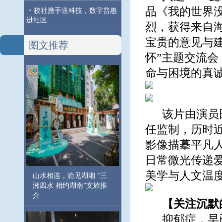
品《我的世界
·
校社携手送科技，数字普惠
进社区
烈，获得来自
宝贵的意见与
图文推荐
怀”主题交流
命与困境的真
该片由演员
任监制，历时
影像描摹平凡
日常微光传递
美学与人文温
山水相连，渝见湖湘 “三
湘四水 相约湖南”文旅推
介
【关注沉默
抑郁症，早