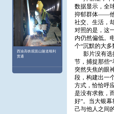
数据显示，全球
抑郁群体——
社交、生活，
对照的是，这
内仍然偏低。
个“沉默的大多
西渝高铁观面山隧道顺利
影片没有选
贯通
节，捕捉那些
突然失焦的眼
段，构建出一
方式，恰恰呼
是没有求救，而
好”。当大银
己与他人之间