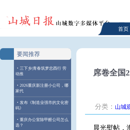
首页
要闻推荐
·
三下乡|青春筑梦忠酉行 劳
席卷全国
动推
·
2026重庆新注册小公司，哪
家代
·
发布《制造业强市的文化密
分类：
山城
码》
·
重庆办公室除甲醛公司怎么
选？
晨光熨帖，