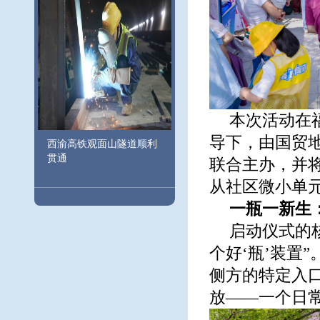
本次活动在
导下，由国贸
西渝高铁观面山隧道顺利
贯通
联合主办，并
从社区微小单
一瓶一新生
启动仪式的
个好‘瓶’装置
侧方的特定入
放——一个日