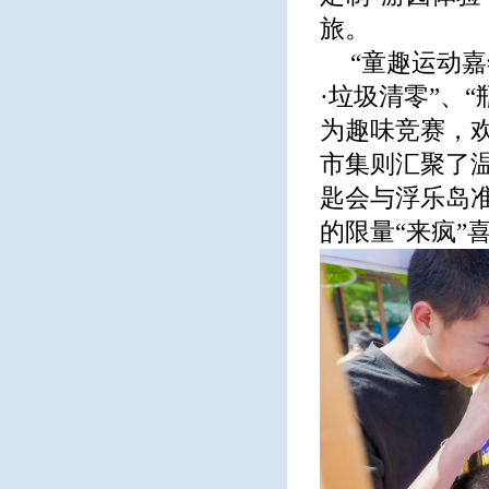
旅。
“童趣运动
·垃圾清零”、
为趣味竞赛，
市集则汇聚了
匙会与浮乐岛
的限量“来疯”