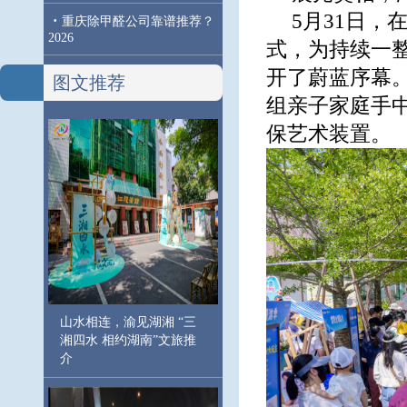
5月31日
·
重庆除甲醛公司靠谱推荐？
2026
式，为持续一整
开了蔚蓝序幕
图文推荐
组亲子家庭手
保艺术装置。
山水相连，渝见湖湘 “三
湘四水 相约湖南”文旅推
介