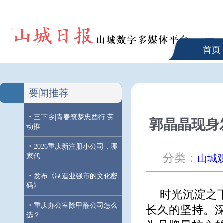
首页
要闻推荐
·
三下乡|青春筑梦忠酉行 劳
郭晶晶现身
动推
·
2026重庆新注册小公司，哪
分类：
家代
山城
·
发布《制造业强市的文化密
码》
时光沉淀之
·
重庆办公室除甲醛公司怎么
长久的坚持。深
选？