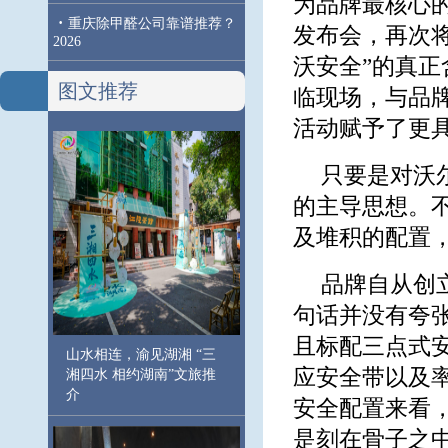
为品牌最核心
·
重庆除甲醛公司靠谱推荐？
发布会，再次
2026
沃安全”的真
图文推荐
临现场，与品
活动赋予了更
只要是对沃
的主导思想。
及堆积的配置
品牌自从创
句话并没有夸
且标配三点式
山水相连，渝见湖湘 “三
应安全带以及率先
湘四水 相约湖南”文旅推
介
安全配置来看
是刻在骨子之