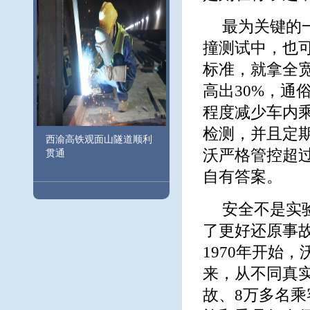
最为关键的
撞测试中，也
标准，就拿全
高出30%，
程度减少车内乘
检测，并且定
西渝高铁观面山隧道顺利
沃严格管控超过
贯通
自有答案。
安全不是实
了更好还原事
1970年开始
来，从不同真
故、8万多名