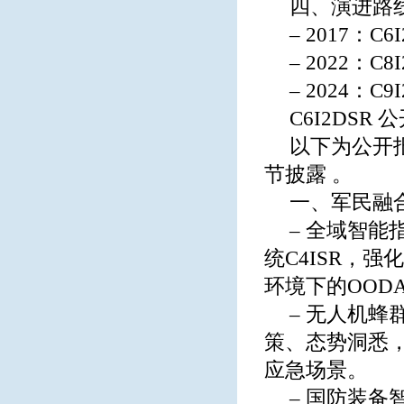
四、演进路
– 2017：
– 2022：
– 2024：
C6I2DS
以下为公开
节披露 。
一、军民融
– 全域智
统C4ISR，
环境下的OOD
– 无人机蜂
策、态势洞悉，
应急场景。
– 国防装