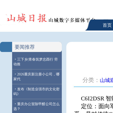
首页
要闻推荐
·
三下乡|青春筑梦忠酉行 劳
动推
·
2026重庆新注册小公司，哪
分类：
家代
山城
·
发布《制造业强市的文化密
码》
C6I2DSR
·
重庆办公室除甲醛公司怎么
定位：面向
选？