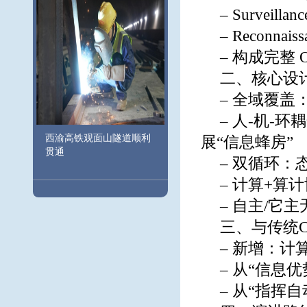
– Surveill
– Reconnai
– 构成完整 
二、核心设
– 全域覆
– 人-机-
西渝高铁观面山隧道顺利
展“信息蜂房”
贯通
– 双循环：
– 计算+算
– 自主/
三、与传统C
– 新增：计
– 从“信息
– 从“指挥