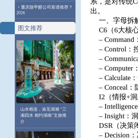
系，是对传统C4
·
重庆除甲醛公司靠谱推荐？
出。
2026
一、字母拆
图文推荐
C6（6大核
– Comman
– Control
– Communi
– Compu
– Calcu
– Conce
I2（情报+
– Intell
山水相连，渝见湖湘 “三
– Insi
湘四水 相约湖南”文旅推
介
DSR（决策
– Decis