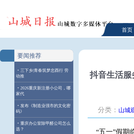
首页
要闻推荐
·
三下乡|青春筑梦忠酉行 劳
抖音生活服
动推
·
2026重庆新注册小公司，哪
家代
·
发布《制造业强市的文化密
分类：
山城
码》
·
重庆办公室除甲醛公司怎么
选？
“五一”假