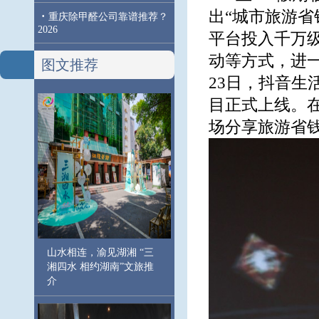
出“城市旅游
·
重庆除甲醛公司靠谱推荐？
2026
平台投入千万
动等方式，进
图文推荐
23日，抖音生
目正式上线。
场分享旅游省
山水相连，渝见湖湘 “三
湘四水 相约湖南”文旅推
介