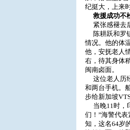
纪挺大，上来
救援
成功
不
紧张感褪去
陈耕跃和罗
情况。他的体
他，安抚老人
右，待其身体
闽南卤面。
这位老人历
和两台手机。
步给新加坡VT
当晚11时
们！”海警代
知，这名64岁