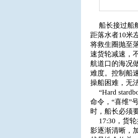
船长接过船
距落水者10
将救生圈抛至
速货轮减速，
航道口的海况
难度。控制船
操船困难，无
“Hard sta
命令，“喜维”
时，船长必须
17:30，
影逐渐清晰，