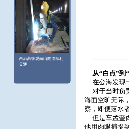
西渝高铁观面山隧道顺利
贯通
从“白点”到
在公海发现
对于当时负
海面空旷无际
察，即便落水
但是车孟奎
他用肉眼捕捉到