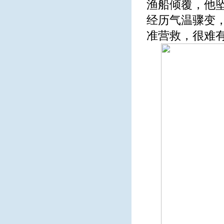
渔船倾覆，他
经历气温骤变
准营救，很难