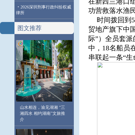
在新西兰港口
·
2026深圳刑事行政纠纷权威
功营救落水渔
律所
时间拨回到
图文推荐
贸地产旗下中
际”）全员套派
中，18名船
串联起一条“生
山水相连，渝见湖湘 “三
湘四水 相约湖南”文旅推
介