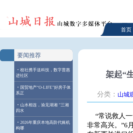
首页
要闻推荐
·
校社携手送科技，数字普惠
架起“
进社区
·
国贸地产“O-LIFE”好房子体
分类：
系正
山城
·
山水相连，渝见湖湘 “三湘
四水
“常说救人
·
2026年重庆本地高阶代账机
非常高兴。”6
构哪