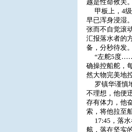
越是性命攸关
甲板上，4
早已浑身浸湿
张而不自觉滚
汇报落水者的
备，分秒待发
“左舵5度
确操控船舵，
然大物完美地控
罗镇华谨慎
不理想，他便
存有体力，他
索，将他拉至
17:45，
舷，落在坚实