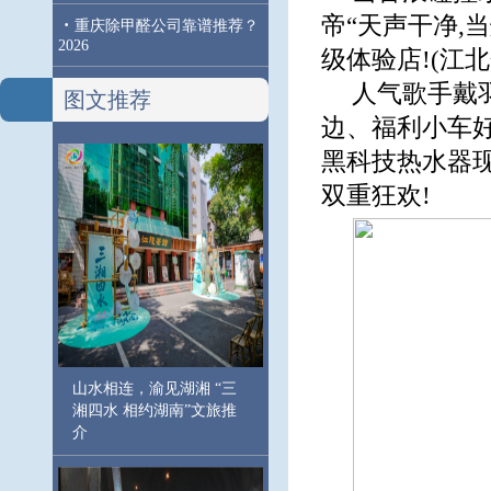
帝“天声干净,
·
重庆除甲醛公司靠谱推荐？
2026
级体验店!(江北
人气歌手戴
图文推荐
边、福利小车
黑科技热水器现
双重狂欢!
山水相连，渝见湖湘 “三
湘四水 相约湖南”文旅推
介