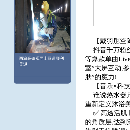
【戴羽彤空降
抖音千万粉
等爆款单曲Li
西渝高铁观面山隧道顺利
贯通
室”大屏互动,
肤”的魔力!
【音乐×科
谁说热水器
重新定义沐浴美
✅ 高透活
的角质层,达到