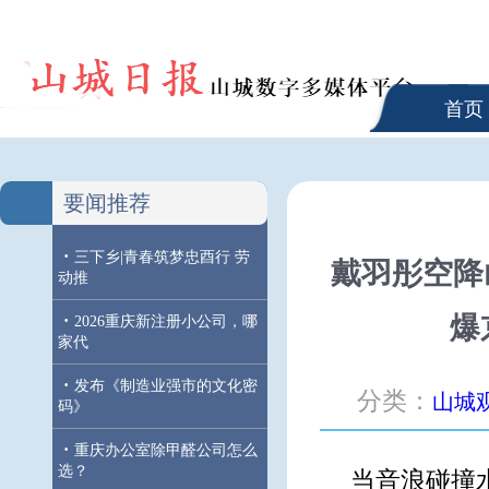
首页
要闻推荐
·
三下乡|青春筑梦忠酉行 劳
戴羽彤空降
动推
·
爆
2026重庆新注册小公司，哪
家代
·
发布《制造业强市的文化密
分类：
山城
码》
·
重庆办公室除甲醛公司怎么
选？
当音浪碰撞水流