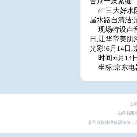
告别干燥紧绷!
✅ 三大好水防
屋水路自清洁;
现场特设声音
日,让华帝美肌
光彩!6月14日
时间:6月14日1
坐标:京东电
主
未经书面
非官方媒体投稿需谨慎，