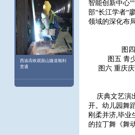
智能创新中心”
部”长江学者”
领域的深化布
图四
图五 青
西渝高铁观面山隧道顺利
贯通
图六 重庆
庆典文艺演出
开。幼儿园舞
刚柔并济,毕
的拉丁舞《舞