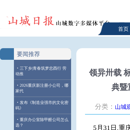
首页
要闻推荐
·
三下乡|青春筑梦忠酉行 劳
领异卅载 
动推
·
典暨
2026重庆新注册小公司，哪
家代
·
发布《制造业强市的文化密
分类：
山城
码》
·
重庆办公室除甲醛公司怎么
选？
5月31日,