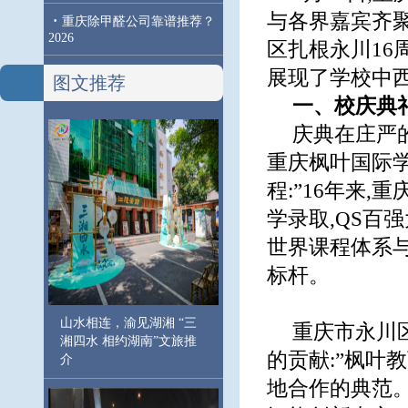
与各界嘉宾齐聚
·
重庆除甲醛公司靠谱推荐？
2026
区扎根永川16
展现了学校中
图文推荐
一、校庆典
庆典在庄严
重庆枫叶国际
程:”16年来,
学录取,QS百
世界课程体系与
标杆。
山水相连，渝见湖湘 “三
重庆市永川
湘四水 相约湖南”文旅推
的贡献:”枫叶
介
地合作的典范。